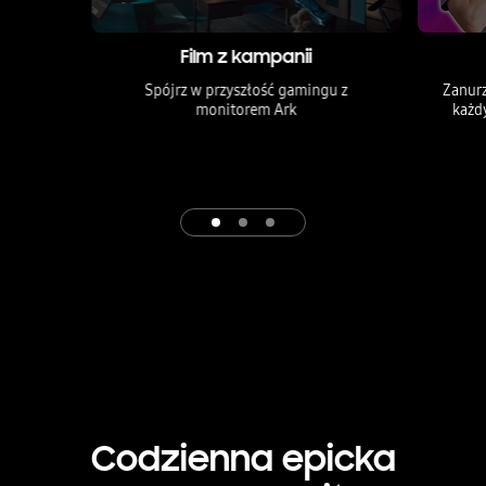
Film z kampanii
Spójrz w przyszłość gamingu z
Zanurz
monitorem Ark
każd
Codzienna epicka