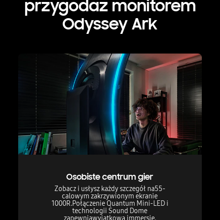
przygoda
z monitorem
Odyssey Ark
Osobiste centrum gier
Zobacz i usłysz każdy szczegół na
55-
calowym zakrzywionym ekranie
1000R.
Połączenie Quantum Mini-LED i
technologii Sound Dome
zapewnia
wyjątkową immersję.