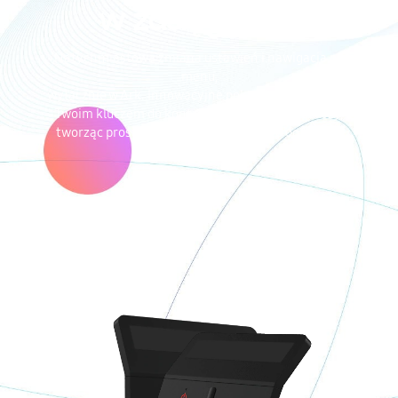
w zasięgu ręki
Natychmiastowa zmiana ustawień i nawigacja po
menu,
wyłącznie w Ark. Innowacyjne pokrętło Ark Dial jest
Twoim kluczem do kontrolowania każdej podróży,
tworząc prosty sposób na łatwy dostęp do funkcji
monitora.