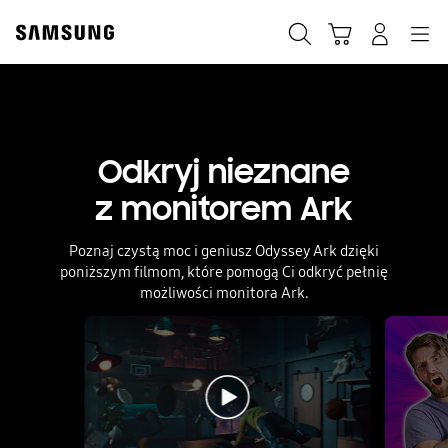
Skip
to
Szukaj
Koszyk
Navigation
Zaloguj się
content
Odkryj nieznane
z monitorem Ark
Poznaj czystą moc i geniusz Odyssey Ark dzięki
poniższym filmom,
które pomogą Ci odkryć pełnię
możliwości monitora Ark.
Pełna specyfikacja
Film z kampanii