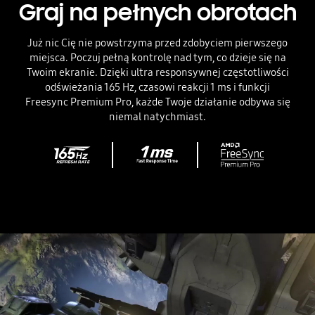
Graj na pełnych obrotach
Widzimy rozgrywkę w grę wyścigową i pasek gry. Interfejs użytkownika ma osiem ikon - czas reakcji, obraz gry, proporcje ekranu, powiększenie minimapy, oświetlenie rdzenia, aktywne otoczenie, przewodnik pomocy i ustawienia gry. Potem znika, a ekran dzieli się na dwie części. Na połowie ekranu gra jest odtwarzana z częstotliwością odświeżania 120 Hz i czasem reakcji 5 ms, a także pojawia się rozrywanie i zacinanie się. Na drugiej połowie ekranu ma częstotliwość odświeżania 165 Hz i czas reakcji 1 ms i jest płynniejszy niż po drugiej stronie.
Już nic Cię nie powstrzyma przed zdobyciem pierwszego
miejsca. Poczuj pełną kontrolę nad tym, co dzieje się na
Twoim ekranie. Dzięki ultra responsywnej częstotliwości
odświeżania 165 Hz, czasowi reakcji 1 ms i funkcji
Freesync Premium Pro, każde Twoje działanie odbywa się
niemal natychmiast.