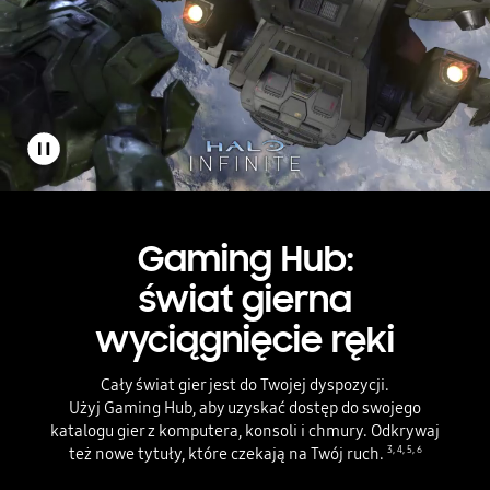
pause gaming hub: świat gierna wyciągnięcie ręki video
Ekran monitora pokazuje ekran startowy Gaming Hub, a wokół monitora wyświetlane są dostępne tytuły gier. Następnie gra jest odtwarzana po kliknięciu ikony aplikacji Xbox Game Pass. W dolnej części sceny gier znajduje się logo tytułu gry „HALO INFINITE”.
Gaming Hub:
świat gier
na
wyciągnięcie ręki
Cały świat gier jest do Twojej dyspozycji.
Użyj Gaming Hub, aby uzyskać dostęp do swojego
katalogu gier z komputera, konsoli i chmury.
Odkrywaj
też nowe tytuły, które czekają na Twój ruch.
3
,
4
,
5
,
6