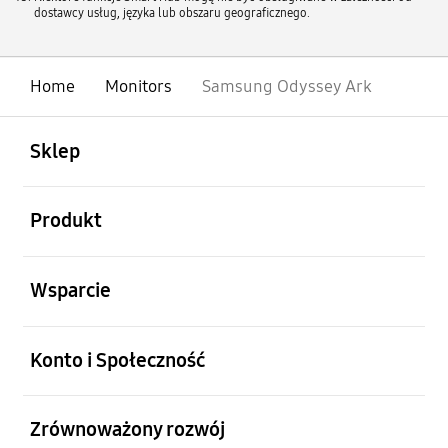
dostawcy usług, języka lub obszaru geograficznego.
Home
Monitors
Samsung Odyssey Ark
otwarty
Footer Navigation
Sklep
otwarty
Produkt
otwarty
Wsparcie
otwarty
Konto i Społeczność
otwarty
Zrównoważony rozwój