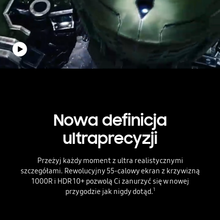
play steruj swoim centrum gamingowym video
Widzimy mężczyznę grającego w grę, a kamera skupia się na jego oku. Następnie przechodzimy przez portal i pojawia się scena gry. Logo Lost Ark znajduje się pośrodku dolnej części ekranu.
Nowa definicja
ultraprecyzji
Przeżyj każdy moment z ultra realistycznymi
szczegółami.
Rewolucyjny 55-calowy ekran z krzywizną
1000R i HDR 10+ pozwolą Ci zanurzyć się w nowej
przygodzie jak nigdy dotąd.
1