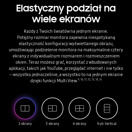
Elastyczny podział na
wiele ekranów
Każdy z Twoich światów na jednym ekranie.
Potężny rozmiar monitora zapewnia niespotykaną
elastyczność konfiguracji wyświetlanego obrazu,
umożliwiając podzielenie monitora na maksymalnie cztery
ekrany z indywidualnym rozmiarem i rozmieszczeniem
okien. Teraz możesz grać, korzystać z wbudowanych
aplikacji, takich jak YouTube, przeglądać internet i nie tylko
– wszystko jednocześnie, a wszystko to na jednym ekranie
dzięki funkcji Multi View.
9
,
10
,
11
,
12
,
13
,
14
,
15
2 ekrany
3 ekrany
4 ekrany
tryb Vertical