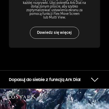
każdej rozgrywki. Użyj pokrętła Ark Dial na
dołączonym pilocie, aby szybko
zoptymalizować ustawienia ekranu za
pomocą funkcji Flex Move Screen
lub Multi View.
Dowiedz się więcej
Toggle Menu
Dopasuj do siebie z funkcją Ark Dial