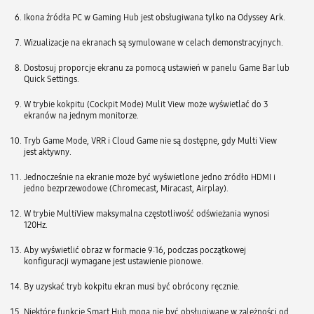
Ikona źródła PC w Gaming Hub jest obsługiwana tylko na Odyssey Ark.
Wizualizacje na ekranach są symulowane w celach demonstracyjnych.
Dostosuj proporcje ekranu za pomocą ustawień w panelu Game Bar lub
Quick Settings.
W trybie kokpitu (Cockpit Mode) Mulit View może wyświetlać do 3
ekranów na jednym monitorze.
Tryb Game Mode, VRR i Cloud Game nie są dostępne, gdy Multi View
jest aktywny.
Jednocześnie na ekranie może być wyświetlone jedno żródło HDMI i
jedno bezprzewodowe (Chromecast, Miracast, Airplay).
W trybie MultiView maksymalna częstotliwość odświeżania wynosi
120Hz.
Aby wyświetlić obraz w formacie 9:16, podczas początkowej
konfiguracji wymagane jest ustawienie pionowe.
By uzyskać tryb kokpitu ekran musi być obrócony ręcznie.
Niektóre funkcje Smart Hub mogą nie być obsługiwane w zależności od