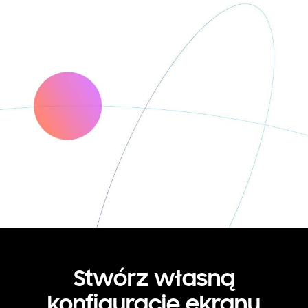
Stwórz własną
konfigurację ekranu