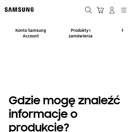
Skip
to
Szukaj
Koszyk
Navigation
Zaloguj się
content
Konto Samsung
Produkty i
Płat
Account
zamówienia
Gdzie mogę znaleźć
informacje o
produkcie?