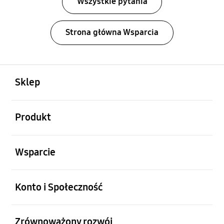
Wszystkie pytania
Strona główna Wsparcia
otwarty
Footer Navigation
Sklep
otwarty
Produkt
otwarty
Wsparcie
otwarty
Konto i Społeczność
otwarty
Zrównoważony rozwój