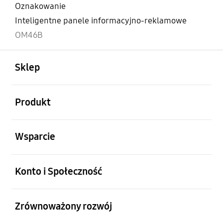
Oznakowanie
Inteligentne panele informacyjno-reklamowe
OM46B
otwarty
Footer Navigation
Sklep
otwarty
Produkt
otwarty
Wsparcie
otwarty
Konto i Społeczność
otwarty
Zrównoważony rozwój