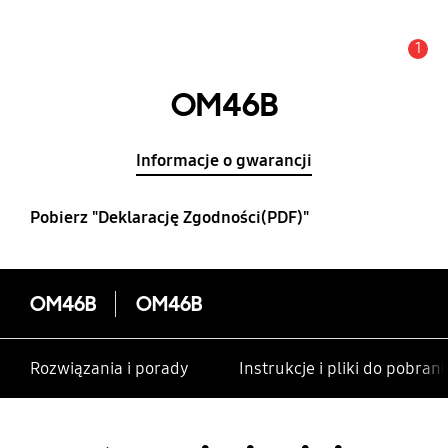
1
Uwaga
OM46B
Informacje o gwarancji
Pobierz "Deklarację Zgodności(PDF)"
OM46B
OM46B
Rozwiązania i porady
Instrukcje i pliki do pobrani