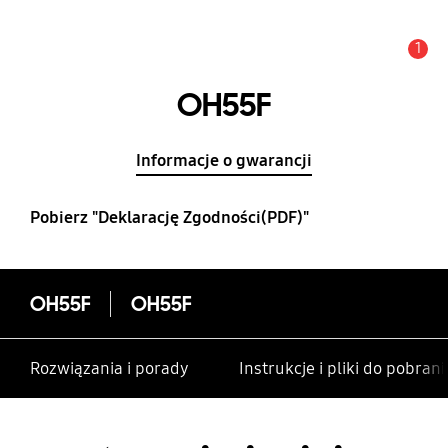
1
Uwaga
OH55F
Informacje o gwarancji
Pobierz "Deklarację Zgodności(PDF)"
OH55F
OH55F
Rozwiązania i porady
Instrukcje i pliki do pobrani