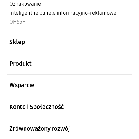
Oznakowanie
Inteligentne panele informacyjno-reklamowe
OH55F
otwarty
Footer Navigation
Sklep
otwarty
Produkt
otwarty
Wsparcie
otwarty
Konto i Społeczność
otwarty
Zrównoważony rozwój