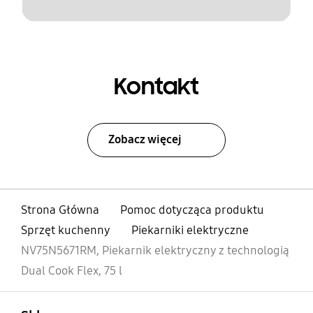
Kontakt
Zobacz więcej
Strona Główna
Pomoc dotycząca produktu
Sprzęt kuchenny
Piekarniki elektryczne
NV75N5671RM, Piekarnik elektryczny z technologią
Dual Cook Flex, 75 l
otwarty
Footer Navigation