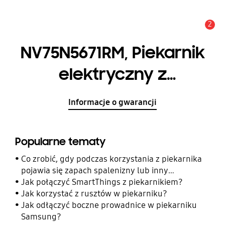
2
Uwaga
NV75N5671RM, Piekarnik
elektryczny z
technologią Dual Cook
Informacje o gwarancji
Flex, 75 l
Popularne tematy
Co zrobić, gdy podczas korzystania z piekarnika
pojawia się zapach spalenizny lub inny
nieprzyjemny zapach?
Jak połączyć SmartThings z piekarnikiem?
Jak korzystać z rusztów w piekarniku?
Jak odłączyć boczne prowadnice w piekarniku
Samsung?