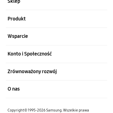
Sklep
otwarty
Produkt
otwarty
Wsparcie
otwarty
Konto i Społeczność
otwarty
Zrównoważony rozwój
otwarty
O nas
Copyright© 1995-2026 Samsung. Wszelkie prawa