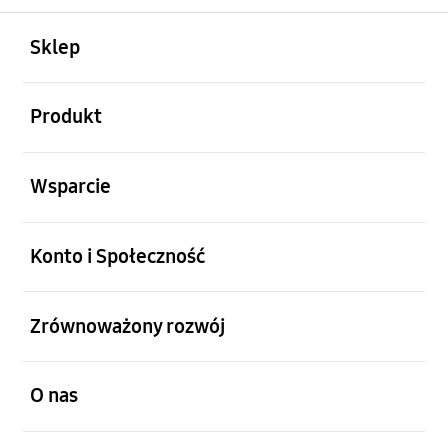
otwarty
Footer Navigation
Sklep
otwarty
Produkt
otwarty
Wsparcie
otwarty
Konto i Społeczność
otwarty
Zrównoważony rozwój
otwarty
O nas