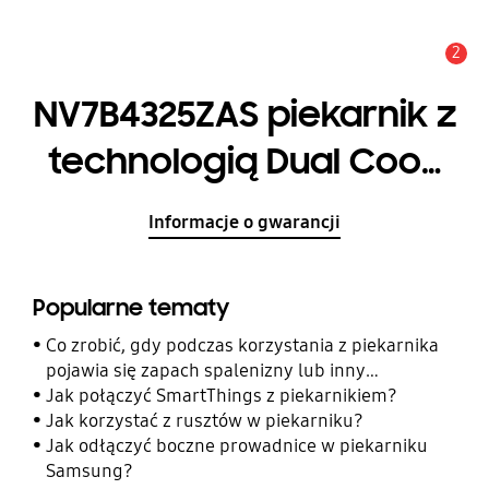
2
Uwaga
NV7B4325ZAS piekarnik z
technologią Dual Cook
Flex, Wifi
Informacje o gwarancji
Popularne tematy
Co zrobić, gdy podczas korzystania z piekarnika
pojawia się zapach spalenizny lub inny
nieprzyjemny zapach?
Jak połączyć SmartThings z piekarnikiem?
Jak korzystać z rusztów w piekarniku?
Jak odłączyć boczne prowadnice w piekarniku
Samsung?