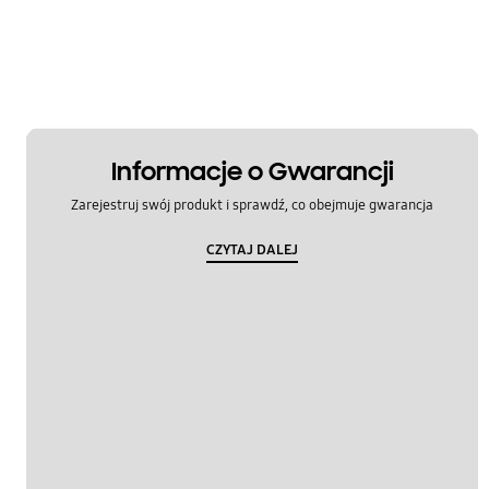
Jak korzystać z urządzenia
Kopia zapasowa / przywracanie
Samsung Cloud Web
SmartThings Find
Informacje o Gwarancji
Zarejestruj swój produkt i sprawdź, co obejmuje gwarancja
Zabezpieczenia
CZYTAJ DALEJ
Zarządzaj moimi cyfrowymi zasobami