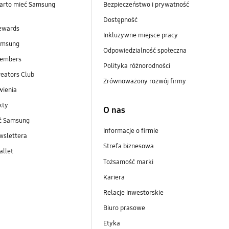
arto mieć Samsung
Bezpieczeństwo i prywatność
Dostępność
ewards
Inkluzywne miejsce pracy
amsung
Odpowiedzialność społeczna
embers
Polityka różnorodności
eators Club
Zrównoważony rozwój firmy
wienia
kty
O nas
ść Samsung
Informacje o firmie
wslettera
Strefa biznesowa
llet
Tożsamość marki
Kariera
Relacje inwestorskie
Biuro prasowe
Etyka