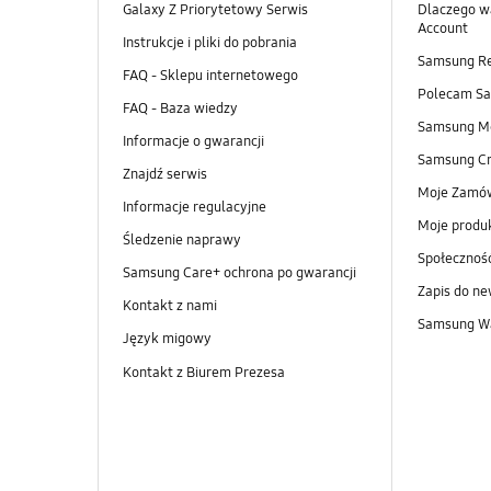
Galaxy Z Priorytetowy Serwis
Dlaczego w
Account
Instrukcje i pliki do pobrania
Samsung R
FAQ - Sklepu internetowego
Polecam S
FAQ - Baza wiedzy
Samsung M
Informacje o gwarancji
Samsung Cr
Znajdź serwis
Moje Zamó
Informacje regulacyjne
Moje produ
Śledzenie naprawy
Społeczno
Samsung Care+ ochrona po gwarancji
Zapis do ne
Kontakt z nami
Samsung Wa
Język migowy
Kontakt z Biurem Prezesa