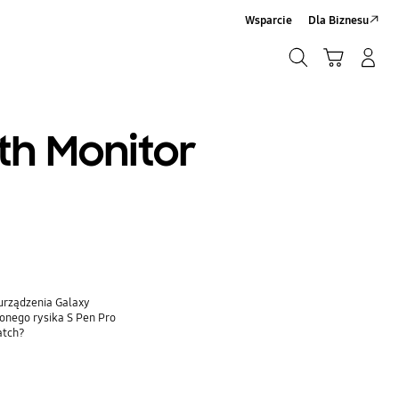
Wsparcie
Dla Biznesu
Szukaj
Koszyk
Zaloguj się/Zarejestruj
Szukaj
h Monitor
urządzenia Galaxy
onego rysika S Pen Pro
atch?