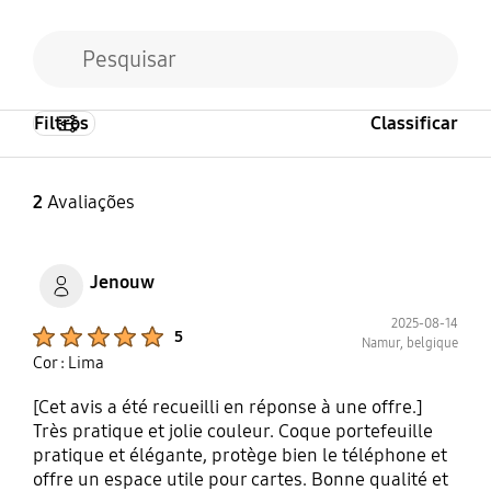
Filtros
Classificar
2
Avaliações
Jenouw
2025-08-14
Product Ratings :
5
Namur, belgique
Cor : Lima
[Cet avis a été recueilli en réponse à une offre.]
Très pratique et jolie couleur. Coque portefeuille
pratique et élégante, protège bien le téléphone et
offre un espace utile pour cartes. Bonne qualité et