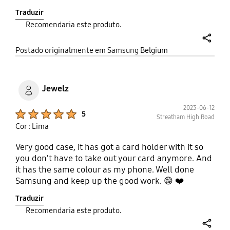
fermeture solide.
Traduzir
Recomendaria este produto.
share
Postado originalmente em Samsung Belgium
Jewelz
2023-06-12
Product Ratings :
5
Streatham High Road
Cor : Lima
Very good case, it has got a card holder with it so
you don't have to take out your card anymore. And
it has the same colour as my phone. Well done
Samsung and keep up the good work. 😁 ❤️
Traduzir
Recomendaria este produto.