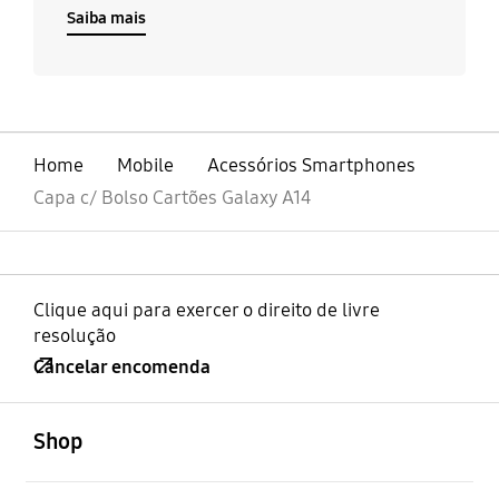
Saiba mais
Home
Mobile
Acessórios Smartphones
Capa c/ Bolso Cartões Galaxy A14
Clique aqui para exercer o direito de livre
resolução
Cancelar encomenda
abrir
Footer Navigation
Shop
abrir