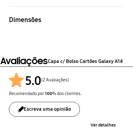
Modelos Compatíveis
Galaxy A14
Dimensões
Dimensões (LxAxP)
Peso
80.5 x 170.1 x 11.7 mm
38 g
Avaliações
Capa c/ Bolso Cartões Galaxy A14
5.0
(2 Avaliações)
Recomendado por
100
% dos clientes.
Escreva uma opinião
Ver detalhes