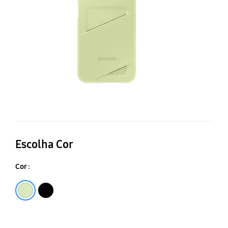
A1
Escolha Cor
Cor :
Lima
Preto