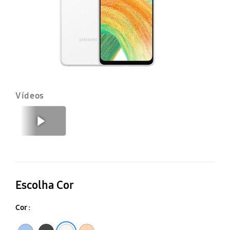
Vídeos
Anterior
Seguinte
Escolha Cor
Cor :
Azul
Preto
Branco
Laranja