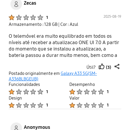
Zecas
Product Ratings :
2025-08-19
1
Armazenamento : 128 GB
| Cor : Azul
O telemóvel era muito equilibrado em todos os
níveis até receber a atualizacao ONE UI 7.0 A partir
do momento que se instalou a atualizacao, a
bateria passou a durar muito menos, bem como a
perfomance ficou muito prejudicada. Ora, sabemos
(3)
Útil?
que as baterias envelhecem e perdem autonomia,
thumb
share
Postado originalmente em
Galaxy A33 5G(SM-
mas não é de um dia para o outro no momento que
up
A336BLBGEUB)
se faz a atualizacao. A atualizacao em si também
Funcionalidades
Desempenho
não aparenta ter nada de tao diferente da anterior
Product Ratings :
Product Ratings :
1
1
que faça consumir a energia mais rapidamente. É
Design
Valor
tao evidente que até parece tratar-se de
Product Ratings :
Product Ratings :
1
1
manipulacao por parte da marca a fim de
percipitar os atuais clientes a adquirirem novos
equipamentos. Provavelmente o primeiro e ultimo
samsung.
Anonymous