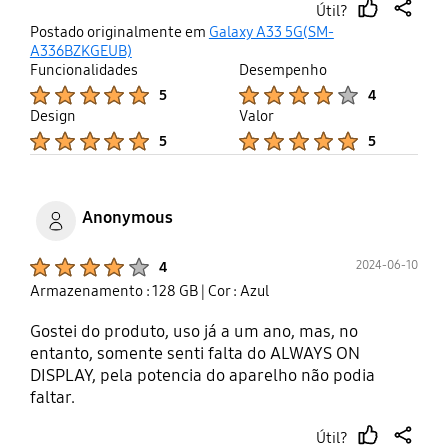
Útil?
thumb
share
Postado originalmente em
Galaxy A33 5G(SM-
up
A336BZKGEUB)
Funcionalidades
Desempenho
Product Ratings :
Product Ratings :
5
4
Design
Valor
Product Ratings :
Product Ratings :
5
5
Anonymous
Product Ratings :
2024-06-10
4
Armazenamento : 128 GB
| Cor : Azul
Gostei do produto, uso já a um ano, mas, no
entanto, somente senti falta do ALWAYS ON
DISPLAY, pela potencia do aparelho não podia
faltar.
Útil?