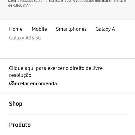
bateria testadas sob a norma IEC 61960. A capacidade nominal (mínima) é
de 4.860 mAh.
Home
Mobile
Smartphones
Galaxy A
Galaxy A33 5G
Clique aqui para exercer o direito de livre
resolução
Cancelar encomenda
abrir
Footer Navigation
Shop
abrir
Produto