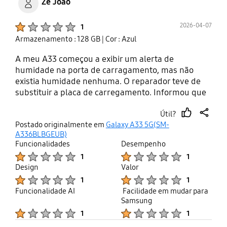
Ze Joao
Product Ratings :
2026-04-07
1
Armazenamento : 128 GB
| Cor : Azul
A meu A33 começou a exibir um alerta de
humidade na porta de carragamento, mas não
existia humidade nenhuma. O reparador teve de
substituir a placa de carregamento. Informou que
é muito frequente nos telemóveis Samsung.
Útil?
Pesquisando o tema na Internet dá para ver a
thumb
share
Postado originalmente em
Galaxy A33 5G(SM-
quantidade de clientes afetados e não só nos A33!
up
A336BLBGEUB)
Agora com a placa substituída, começou a ter
Funcionalidades
Desempenho
problemas de recepção de rede. Segundo
Product Ratings :
Product Ratings :
1
1
pesquisei, é um problema também associado à
Design
Valor
placa de carregamento. O telemóvel com 3 anos....
Product Ratings :
Product Ratings :
1
1
Adeus Samsung.
Funcionalidade AI
Facilidade em mudar para
Samsung
Product Ratings :
Product Ratings :
1
1