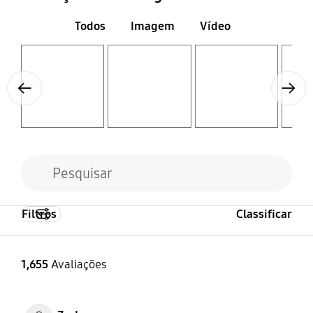
Todos
Imagem
Vídeo
Layer popup open
Layer popup open
Layer popup open
Layer popup open
Previous
Next
Filtros
Classificar
1,655
Avaliações