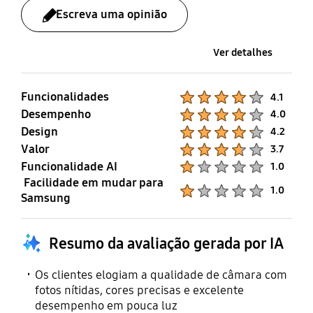
Escreva uma opinião
Ver detalhes
Funcionalidades
Product Ratings :
4.1
Desempenho
Product Ratings :
4.0
Design
Product Ratings :
4.2
Valor
Product Ratings :
3.7
Funcionalidade AI
Product Ratings :
1.0
Facilidade em mudar para
Product Ratings :
1.0
Samsung
Resumo da avaliação gerada por IA
Os clientes elogiam a qualidade de câmara com
fotos nítidas, cores precisas e excelente
desempenho em pouca luz