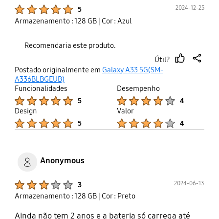
Product Ratings :
2024-12-25
5
Armazenamento : 128 GB
| Cor : Azul
Recomendaria este produto.
Útil?
thumb
share
Postado originalmente em
Galaxy A33 5G(SM-
up
A336BLBGEUB)
Funcionalidades
Desempenho
Product Ratings :
Product Ratings :
5
4
Design
Valor
Product Ratings :
Product Ratings :
5
4
Anonymous
Product Ratings :
2024-06-13
3
Armazenamento : 128 GB
| Cor : Preto
Ainda não tem 2 anos e a bateria só carrega até