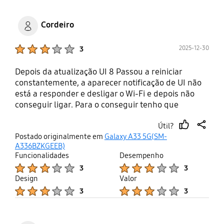
Cordeiro
Product Ratings :
2025-12-30
3
Depois da atualização UI 8 Passou a reiniciar
constantemente, a aparecer notificação de UI não
está a responder e desligar o Wi-Fi e depois não
conseguir ligar. Para o conseguir tenho que
desligar o telefone durante umas horas. Está difícil
Útil?
utilizar.
thumb
share
Postado originalmente em
Galaxy A33 5G(SM-
up
A336BZKGEEB)
Funcionalidades
Desempenho
Product Ratings :
Product Ratings :
3
3
Design
Valor
Product Ratings :
Product Ratings :
3
3