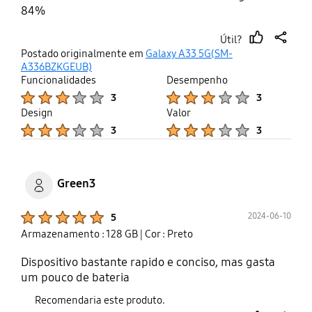
84%
Útil?
thumb
share
Postado originalmente em
Galaxy A33 5G(SM-
up
A336BZKGEUB)
Funcionalidades
Desempenho
Product Ratings :
Product Ratings :
3
3
Design
Valor
Product Ratings :
Product Ratings :
3
3
Green3
Product Ratings :
2024-06-10
5
Armazenamento : 128 GB
| Cor : Preto
Dispositivo bastante rapido e conciso, mas gasta
um pouco de bateria
Recomendaria este produto.