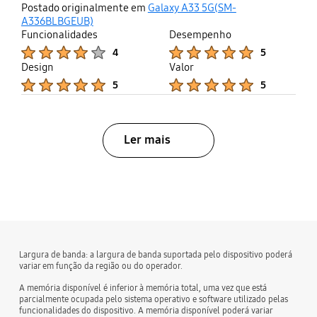
thumb
share
Postado originalmente em
Galaxy A33 5G(SM-
up
A336BLBGEUB)
Funcionalidades
Desempenho
Product Ratings :
Product Ratings :
4
5
Design
Valor
Product Ratings :
Product Ratings :
5
5
Ler mais
bazaarvoice Certification Label
Largura de banda: a largura de banda suportada pelo dispositivo poderá
variar em função da região ou do operador.
A memória disponível é inferior à memória total, uma vez que está
parcialmente ocupada pelo sistema operativo e software utilizado pelas
funcionalidades do dispositivo. A memória disponível poderá variar