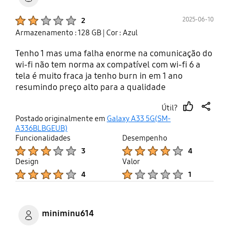
Product Ratings :
2025-06-10
2
Armazenamento : 128 GB
| Cor : Azul
Tenho 1 mas uma falha enorme na comunicação do
wi-fi não tem norma ax compatível com wi-fi 6 a
tela é muito fraca ja tenho burn in em 1 ano
resumindo preço alto para a qualidade
Útil?
thumb
share
Postado originalmente em
Galaxy A33 5G(SM-
up
A336BLBGEUB)
Funcionalidades
Desempenho
Product Ratings :
Product Ratings :
3
4
Design
Valor
Product Ratings :
Product Ratings :
4
1
miniminu614