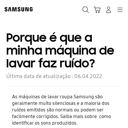
Skip
Skip
to
to
Pesquisar
Carrinho
Navigation
Iniciar sessão
content
accessibility
help
Porque é que a
minha máquina de
lavar faz ruído?
Última data de atualização :
06.04.2022
As máquinas de lavar roupa Samsung são
geralmente muito silenciosas e a maioria dos
ruídos emitidos são normais ou podem ser
facilmente corrigidos. Saiba mais sobre como
identificar os sons produzidos.