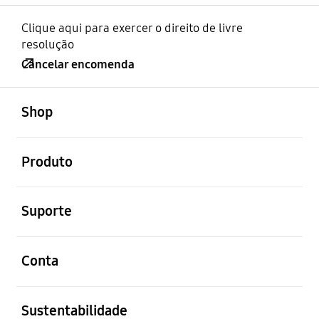
Clique aqui para exercer o direito de livre
resolução
Cancelar encomenda
abrir
Footer Navigation
Shop
abrir
Produto
abrir
Suporte
abrir
Conta
abrir
Sustentabilidade