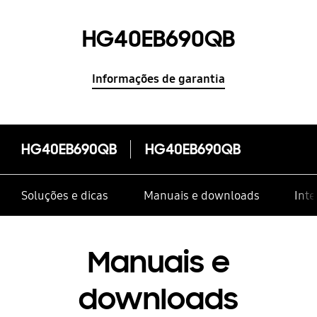
HG40EB690QB
Informações de garantia
HG40EB690QB
HG40EB690QB
Soluções e dicas
Manuais e downloads
Inte
Manuais e
downloads