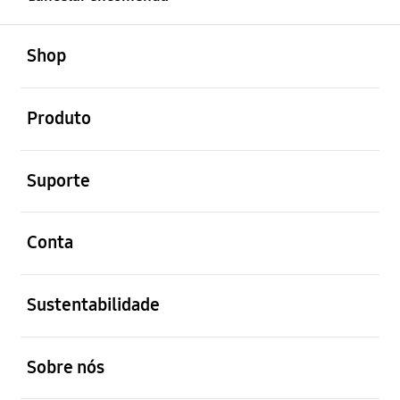
abrir
Footer Navigation
Shop
abrir
Produto
abrir
Suporte
abrir
Conta
abrir
Sustentabilidade
abrir
Sobre nós