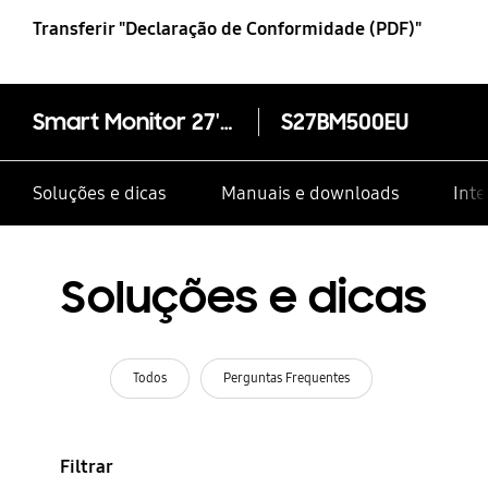
Samsung
Transferir "Declaração de Conformidade (PDF)"
Smart Monitor 27'' M5 FHD
S27BM500EU
Soluções e dicas
Manuais e downloads
Inte
Soluções e dicas
Todos
Perguntas Frequentes
Filtrar