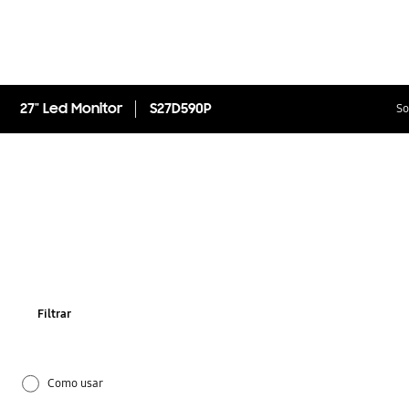
27" Led Monitor
S27D590P
So
Filtrar
Como usar