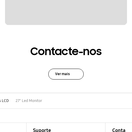
Contacte-nos
Ver mais
s LCD
27" Led Monitor
Suporte
Conta