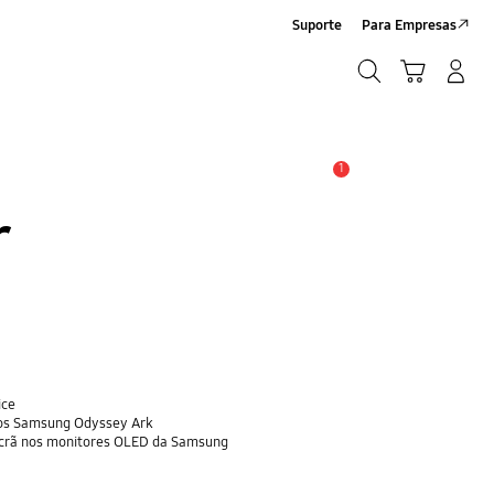
Suporte
Para Empresas
Pesquisar
Carrinho
Iniciar sessão/Criar conta
Pesquisar
1
Aviso
r
ice
ogos Samsung Odyssey Ark
 Ecrã nos monitores OLED da Samsung