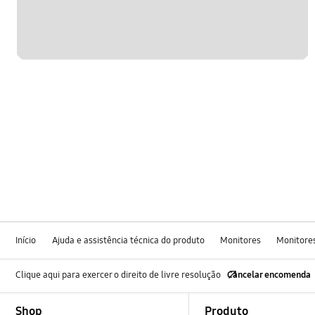
Início
Ajuda e assistência técnica do produto
Monitores
Monitore
Clique aqui para exercer o direito de livre resolução
Cancelar encomenda
Footer Navigation
Shop
Produto