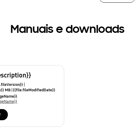
Manuais e downloads
escription}}
.fileVersion}}
ze}} MB
{{file.fileModifiedDate}}
mes}}
uageName}}
uageName}}
r