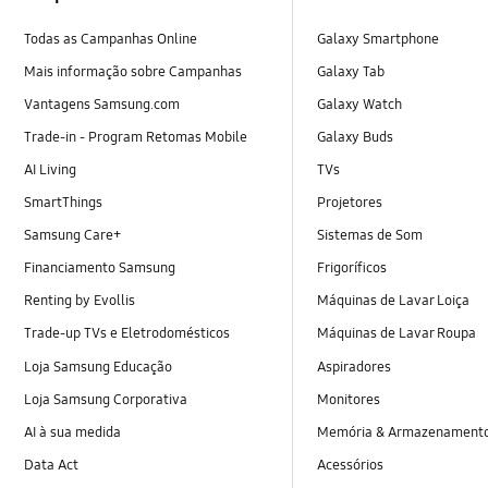
Todas as Campanhas Online
Galaxy Smartphone
Mais informação sobre Campanhas
Galaxy Tab
Vantagens Samsung.com
Galaxy Watch
Trade-in - Program Retomas Mobile
Galaxy Buds
AI Living
TVs
SmartThings
Projetores
Samsung Care+
Sistemas de Som
Financiamento Samsung
Frigoríficos
Renting by Evollis
Máquinas de Lavar Loiça
Trade-up TVs e Eletrodomésticos
Máquinas de Lavar Roupa
Loja Samsung Educação
Aspiradores
Loja Samsung Corporativa
Monitores
AI à sua medida
Memória & Armazenament
Data Act
Acessórios