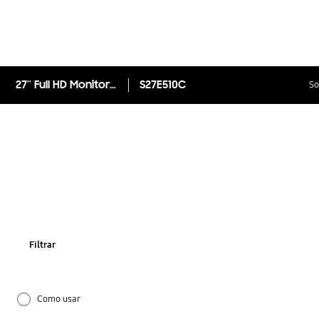
27'' Full HD Monitor Curvo E510 Série 5
S27E510C
So
Filtrar
Como usar