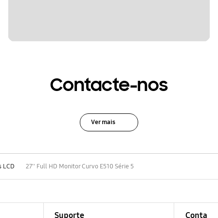
Contacte-nos
Ver mais
s LCD
27'' Full HD Monitor Curvo E510 Série 5
Suporte
Conta