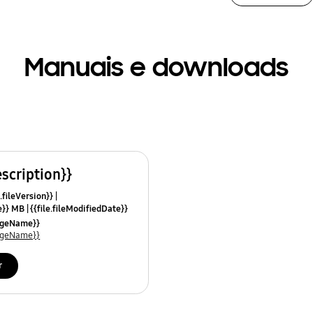
Manuais e downloads
escription}}
.fileVersion}}
ze}} MB
{{file.fileModifiedDate}}
mes}}
uageName}}
uageName}}
r