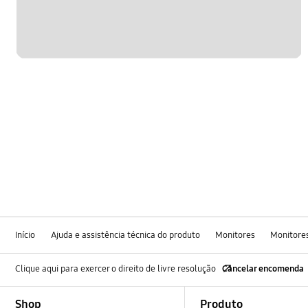
Início
Ajuda e assistência técnica do produto
Monitores
Monitore
Clique aqui para exercer o direito de livre resolução
Cancelar encomenda
Footer Navigation
Shop
Produto