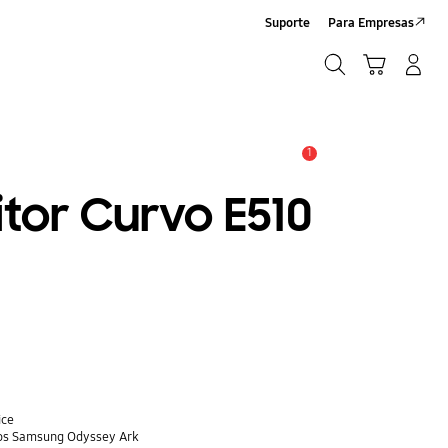
Suporte
Para Empresas
Pesquisar
Carrinho
Iniciar sessão/Criar conta
Pesquisar
1
Aviso
nitor Curvo E510
ice
ogos Samsung Odyssey Ark