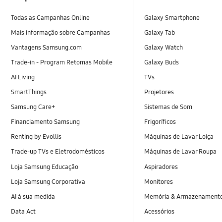
Todas as Campanhas Online
Galaxy Smartphone
Mais informação sobre Campanhas
Galaxy Tab
Vantagens Samsung.com
Galaxy Watch
Trade-in - Program Retomas Mobile
Galaxy Buds
AI Living
TVs
SmartThings
Projetores
Samsung Care+
Sistemas de Som
Financiamento Samsung
Frigoríficos
Renting by Evollis
Máquinas de Lavar Loiça
Trade-up TVs e Eletrodomésticos
Máquinas de Lavar Roupa
Loja Samsung Educação
Aspiradores
Loja Samsung Corporativa
Monitores
AI à sua medida
Memória & Armazenament
Data Act
Acessórios