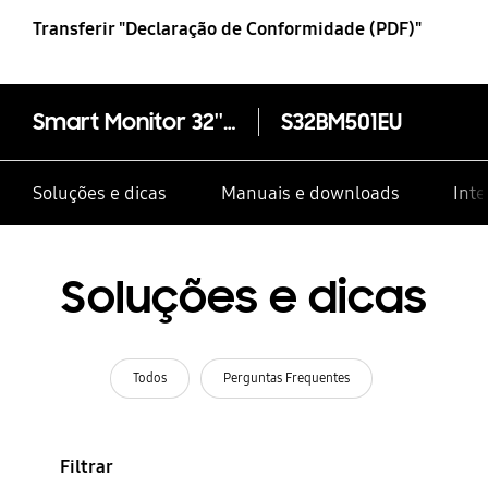
Samsung
Transferir "Declaração de Conformidade (PDF)"
Smart Monitor 32'' M5 FHD
S32BM501EU
Soluções e dicas
Manuais e downloads
Inte
Soluções e dicas
Todos
Perguntas Frequentes
Filtrar