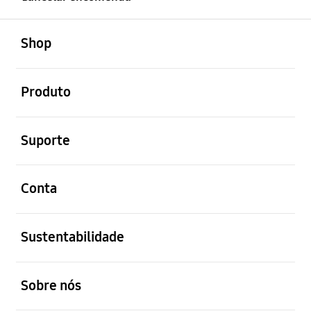
abrir
Footer Navigation
Shop
abrir
Produto
abrir
Suporte
abrir
Conta
abrir
Sustentabilidade
abrir
Sobre nós