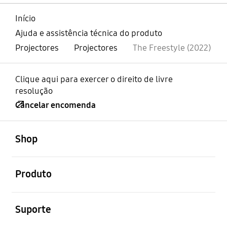
Início
Ajuda e assistência técnica do produto
Projectores
Projectores
The Freestyle (2022)
Clique aqui para exercer o direito de livre
resolução
Cancelar encomenda
abrir
Footer Navigation
Shop
abrir
Produto
abrir
Suporte