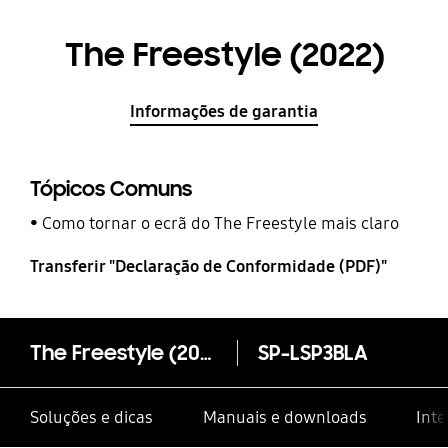
The Freestyle (2022)
Informações de garantia
Tópicos Comuns
Como tornar o ecrã do The Freestyle mais claro
Transferir "Declaração de Conformidade (PDF)"
The Freestyle (2022)
SP-LSP3BLA
Soluções e dicas
Manuais e downloads
Inte