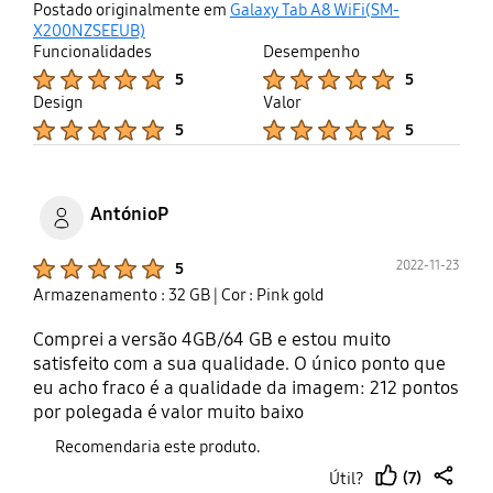
thumb
share
Postado originalmente em
Galaxy Tab A8 WiFi(SM-
up
X200NZSEEUB)
Funcionalidades
Desempenho
Product Ratings :
Product Ratings :
5
5
Design
Valor
Product Ratings :
Product Ratings :
5
5
AntónioP
Product Ratings :
2022-11-23
5
Armazenamento : 32 GB
| Cor : Pink gold
Comprei a versão 4GB/64 GB e estou muito
satisfeito com a sua qualidade. O único ponto que
eu acho fraco é a qualidade da imagem: 212 pontos
por polegada é valor muito baixo
Recomendaria este produto.
(7)
Útil?