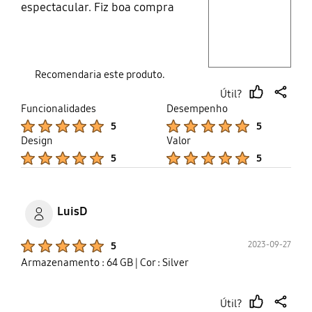
espectacular. Fiz boa compra
Layer popup open
Recomendaria este produto.
Útil?
thumb
share
Funcionalidades
Desempenho
up
Product Ratings :
Product Ratings :
5
5
Design
Valor
Product Ratings :
Product Ratings :
5
5
LuisD
Product Ratings :
2023-09-27
5
Armazenamento : 64 GB
| Cor : Silver
Útil?