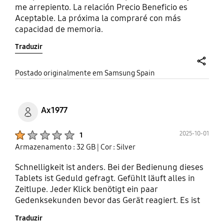
me arrepiento. La relación Precio Beneficio es
Aceptable. La próxima la compraré con más
capacidad de memoria.
Traduzir
share
Postado originalmente em Samsung Spain
Ax1977
Product Ratings :
2025-10-01
1
Armazenamento : 32 GB
| Cor : Silver
Schnelligkeit ist anders. Bei der Bedienung dieses
Tablets ist Geduld gefragt. Gefühlt läuft alles in
Zeitlupe. Jeder Klick benötigt ein paar
Gedenksekunden bevor das Gerät reagiert. Es ist
eine Katastrophe.
Traduzir