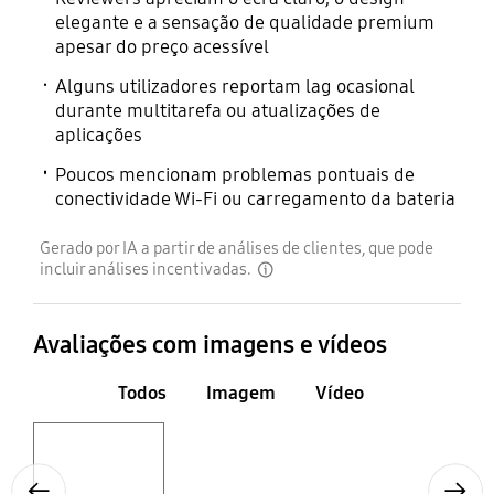
elegante e a sensação de qualidade premium
apesar do preço acessível
Alguns utilizadores reportam lag ocasional
durante multitarefa ou atualizações de
aplicações
Poucos mencionam problemas pontuais de
conectividade Wi-Fi ou carregamento da bateria
Gerado por IA a partir de análises de clientes, que pode
incluir análises incentivadas.
disclaimer
Avaliações com imagens e vídeos
Todos
Imagem
Vídeo
Layer popup open
Previous
Next