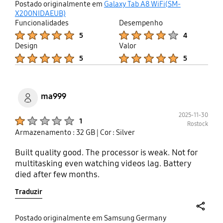
thumb
share
Postado originalmente em
Galaxy Tab A8 WiFi(SM-
up
X200NIDAEUB)
Funcionalidades
Desempenho
Product Ratings :
Product Ratings :
5
4
Design
Valor
Product Ratings :
Product Ratings :
5
5
ma999
2025-11-30
Product Ratings :
1
Rostock
Armazenamento : 32 GB
| Cor : Silver
Built quality good. The processor is weak. Not for
multitasking even watching videos lag. Battery
died after few months.
Traduzir
share
Postado originalmente em Samsung Germany