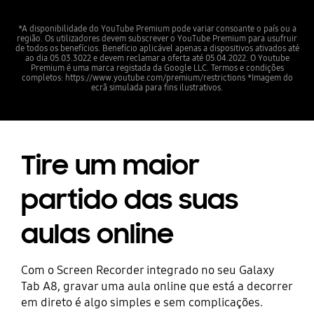
*A disponibilidade do YouTube Premium pode variar consoante o país ou a
região. Os utilizadores devem subscrever o YouTube Premium para usufruir
de todos os benefícios. Benefício aplicável apenas a dispositivos ativados até
ao dia 05.03.3022 e devem reclamar a oferta até 05.04.2022. O Youtube
Premium é uma marca registada da Google LLC. Termos e condições
completos: https://www.youtube.com/premium/restrictions *Imagem do
ecrã simulada para fins ilustrativos.
Tire um maior
partido das suas
aulas online
Com o Screen Recorder integrado no seu Galaxy
Tab A8, gravar uma aula online que está a decorrer
em direto é algo simples e sem complicações.