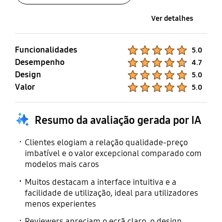
Ver detalhes
Funcionalidades
Product Ratings :
5.0
Desempenho
Product Ratings :
4.7
Design
Product Ratings :
5.0
Valor
Product Ratings :
5.0
Resumo da avaliação gerada por IA
Clientes elogiam a relação qualidade-preço
imbatível e o valor excepcional comparado com
modelos mais caros
Muitos destacam a interface intuitiva e a
facilidade de utilização, ideal para utilizadores
menos experientes
Reviewers apreciam o ecrã claro, o design