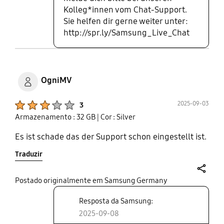
Kolleg*innen vom Chat-Support.
Sie helfen dir gerne weiter unter:
http://spr.ly/Samsung_Live_Chat
OgniMV
Product Ratings :
2025-09-03
3
Armazenamento : 32 GB
| Cor : Silver
Es ist schade das der Support schon eingestellt ist.
Traduzir
share
Postado originalmente em Samsung Germany
Resposta da Samsung:
2025-09-08