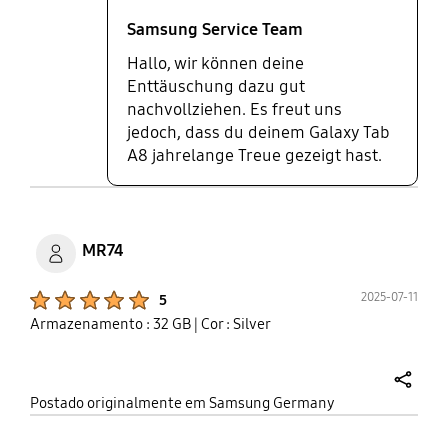
Samsung Service Team
Hallo, wir können deine
Enttäuschung dazu gut
nachvollziehen. Es freut uns
jedoch, dass du deinem Galaxy Tab
A8 jahrelange Treue gezeigt hast.
MR74
Product Ratings :
2025-07-11
5
Armazenamento : 32 GB
| Cor : Silver
share
Postado originalmente em Samsung Germany