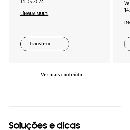
14.03.2024
Ve
14
LÍNGUA MULTI
IN
Transferir
Ver mais conteúdo
Soluções e dicas