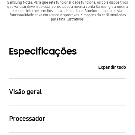
Samsung Notes. Para que esta funcionalidade funcione, os dois dispositivos
que vai usar devem de estar conectados à mesma conta Samsung e à mesma
rede de internet sem fios, para além de ter o Bluetooth ligado e esta
funcionalidade ativa em ambos dispositivos. *Imagens do ecrã simuladas
para fins ilustrativos.
Especificações
Expandir tudo
Visão geral
Tamanho (Ecrã
Câmara Principal -
Principal)
Resolução
Processador
10.5" (266.9mm)
8.0 MP
Velocidade Processador
Tipo Processador