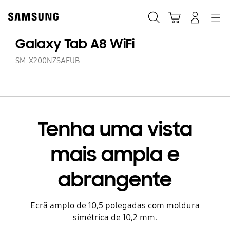
Skip
Skip
to
to
Pesquisar
Carrinho
Navigation
Iniciar sessão
content
accessibility
help
Galaxy Tab A8 WiFi
SM-X200NZSAEUB
Tenha uma vista
mais ampla e
abrangente
Ecrã amplo de 10,5 polegadas com moldura
simétrica de 10,2 mm.