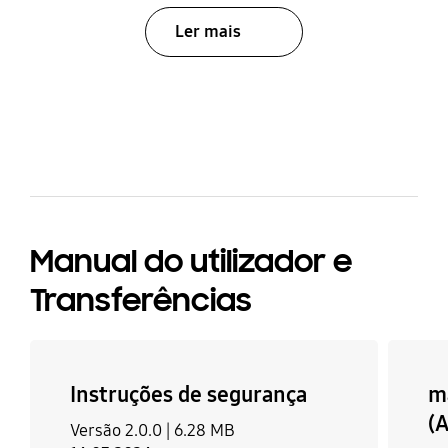
Ler mais
bazaarvoice Certification Label
Manual do utilizador e
Transferências
Instruções de segurança
m
(A
Versão 2.0.0 |
6.28 MB