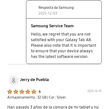
Resposta da Samsung:
2025-12-03
Samsung Service Team
Hello, we regret that you are not
satisfied with your Galaxy Tab A8.
Please also note that it is important
to ensure that your device always
has the latest software version.
Jerry de Puebla
Product Ratings :
2025-10-19
5
Armazenamento : 32 GB
| Cor : Silver
Han pasado 3 años de la compra de mi tablet y no