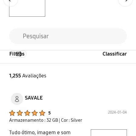
Filtros
Classificar
1,255
Avaliações
SAVALE
Product Ratings :
2024-01-04
5
Armazenamento : 32 GB
| Cor : Silver
Tudo ótimo, imagem e som
play video