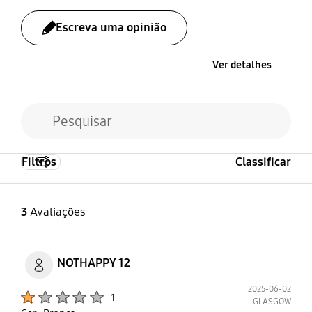
Escreva uma opinião
Ver detalhes
Filtros
Classificar
3
Avaliações
NOTHAPPY 12
2025-06-02
Product Ratings :
1
GLASGOW