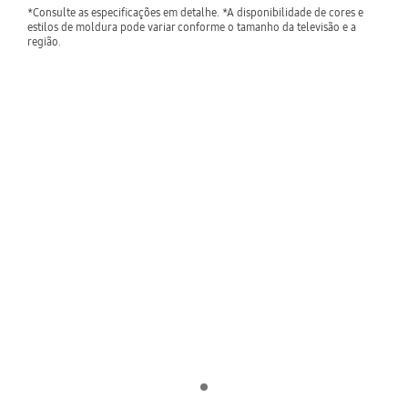
*Consulte as especificações em detalhe. *A disponibilidade de cores e
estilos de moldura pode variar conforme o tamanho da televisão e a
região.
Indicator 1