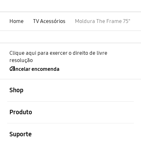
Home
TV Acessórios
Moldura The Frame 75"
Clique aqui para exercer o direito de livre
resolução
Cancelar encomenda
abrir
Footer Navigation
Shop
abrir
Produto
abrir
Suporte