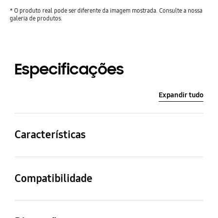
* O produto real pode ser diferente da imagem mostrada. Consulte a nossa
galeria de produtos.
Especificações
Expandir tudo
Características
Cor
Material
WHITE
Plastic
Compatibilidade
TV QLED
TV LED
LS03A
LS03A