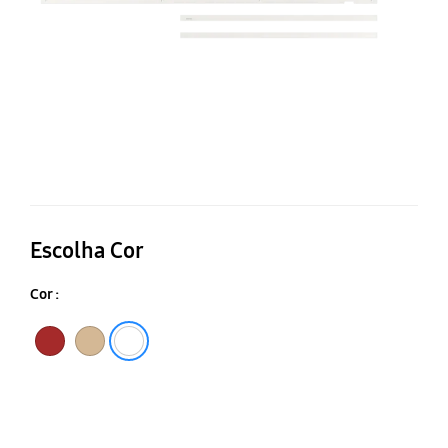
Escolha Cor
Cor :
Castanha
Teca
Branca