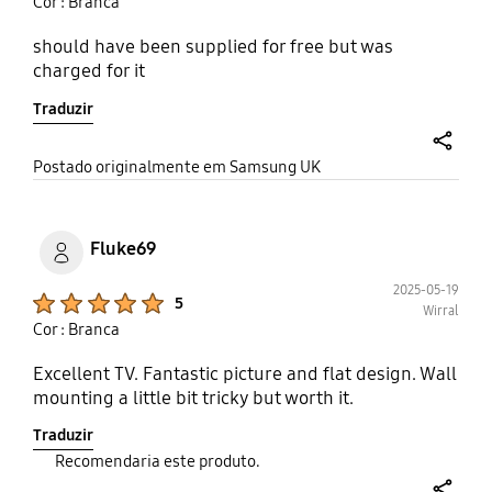
Cor : Branca
should have been supplied for free but was
charged for it
Traduzir
share
Postado originalmente em Samsung UK
Fluke69
2025-05-19
Product Ratings :
5
Wirral
Cor : Branca
Excellent TV. Fantastic picture and flat design. Wall
mounting a little bit tricky but worth it.
Traduzir
Recomendaria este produto.