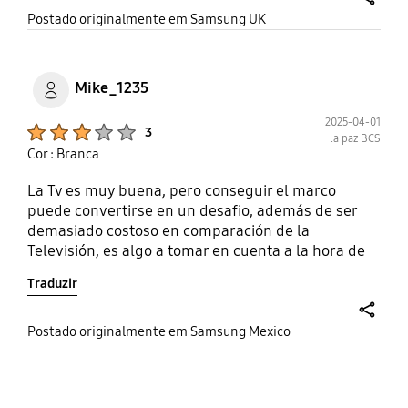
share
Postado originalmente em Samsung UK
Mike_1235
2025-04-01
Product Ratings :
3
la paz BCS
Cor : Branca
La Tv es muy buena, pero conseguir el marco
puede convertirse en un desafio, además de ser
demasiado costoso en comparación de la
Televisión, es algo a tomar en cuenta a la hora de
adquirir el producto
Traduzir
share
Postado originalmente em Samsung Mexico
bazaarvoice Certification Label