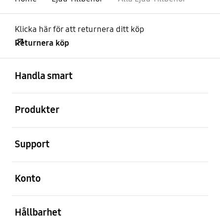
Klicka här för att returnera ditt köp
Returnera köp
Öppna
Footer Navigation
Handla smart
Öppna
Produkter
Öppna
Support
Öppna
Konto
Öppna
Hållbarhet