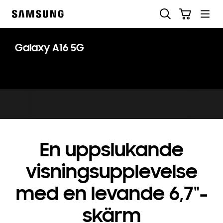
Skip
Sök
Kundvagn
to
Samsung
content
Galaxy A16 5G
En uppslukande
visningsupplevelse
med en levande 6,7"-
skärm