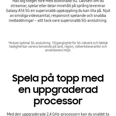
Håll dig steget före med blixtsnabb 5G. Oavsett om du
streamar, spelar eller delar innehåll på språng levererar
Galaxy A16 5G en supersnabb uppkoppling du kan lita på. Njut
av smidiga videosamtal, responsivt spelande och snabba
nedladdningar – allt tack vare supersnabb 5G-anslutning.
*Kräver optimal 5G-anslutning. Tillgänglighet för 5G-nätverk och faktisk
hastighet kan variera beroende på land, region, nätverksleverantör och
användarens miljö.
Spela på topp med
en uppgraderad
processor
Med den uppgraderade 2,4 GHz-processorn kan du snabbt ta