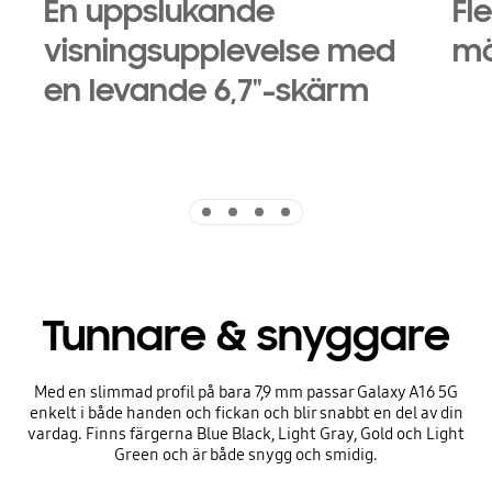
En uppslukande
Fl
visningsupplevelse med
mö
en levande 6,7"-skärm
Indicator 1
Indicator 2
Indicator 3
Indicator 4
Tunnare & snyggare
Med en slimmad profil på bara 7,9 mm passar Galaxy A16 5G
enkelt i både handen och fickan och blir snabbt en del av din
vardag. Finns färgerna Blue Black, Light Gray, Gold och Light
Green och är både snygg och smidig.