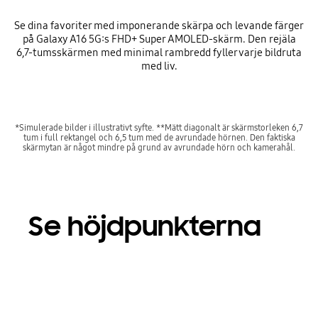
Se dina favoriter med imponerande skärpa och levande färger
på Galaxy A16 5G:s FHD+ Super AMOLED-skärm. Den rejäla
6,7-tumsskärmen med minimal rambredd fyller varje bildruta
med liv.
*Simulerade bilder i illustrativt syfte. **Mätt diagonalt är skärmstorleken 6,7
tum i full rektangel och 6,5 tum med de avrundade hörnen. Den faktiska
skärmytan är något mindre på grund av avrundade hörn och kamerahål.
Se höjdpunkterna