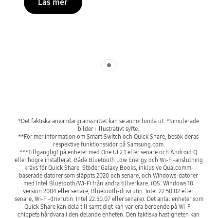
Läs mer
Indicator 1
*Det faktiska användargränssnittet kan se annorlunda ut. *Simulerade 
bilder i illustrativt syfte. 

**För mer information om Smart Switch och Quick Share, besök deras 
respektive funktionssidor på Samsung.com.

***Tillgängligt på enheter med One UI 2.1 eller senare och Android Q 
eller högre installerat. Både Bluetooth Low Energy och Wi-Fi-anslutning 
krävs för Quick Share. Stöder Galaxy Books, inklusive Qualcomm-
baserade datorer som släppts 2020 och senare, och Windows-datorer 
med Intel Bluetooth/Wi-Fi från andra tillverkare. (OS: Windows 10 
version 2004 eller senare, Bluetooth-drivrutin: Intel 22.50.02 eller 
senare, Wi-Fi-drivrutin: Intel 22.50.07 eller senare). Det antal enheter som 
Quick Share kan dela till samtidigt kan variera beroende på Wi-Fi-
chippets hårdvara i den delande enheten. Den faktiska hastigheten kan 