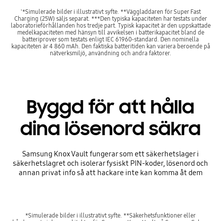
'*Simulerade bilder i illustrativt syfte. **Väggladdaren för Super Fast
Charging (25W) säljs separat. ***Den typiska kapaciteten har testats under
laboratorieförhållanden hos tredje part. Typisk kapacitet är den uppskattade
medelkapaciteten med hänsyn till avvikelsen i batterikapacitet bland de
batteriprover som testats enligt IEC 61960-standard. Den nominella
kapaciteten är 4 860 mAh. Den faktiska batteritiden kan variera beroende på
nätverksmiljö, användning och andra faktorer.
Byggd för att hålla
dina lösenord säkra
Samsung Knox Vault fungerar som ett säkerhetslager i
säkerhetslagret och isolerar fysiskt PIN-koder, lösenord och
annan privat info så att hackare inte kan komma åt dem
*Simulerade bilder i illustrativt syfte. **Säkerhetsfunktioner eller