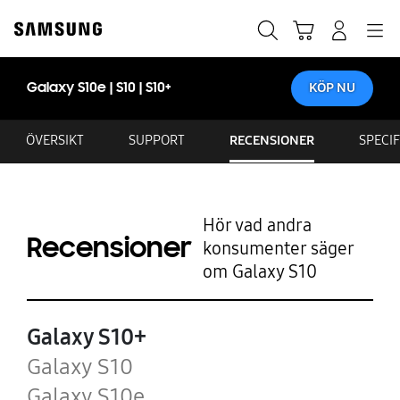
Skip
Skip
to
to
Sök
Kundvagn
Navigation
Logga in
content
accessibility
help
Galaxy S10e | S10 | S10+
KÖP NU
ÖVERSIKT
SUPPORT
RECENSIONER
SPECI
Hör vad andra
Recensioner
konsumenter säger
om Galaxy S10
Galaxy S10+
Galaxy S10
Galaxy S10e