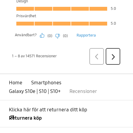
Home
Smartphones
Galaxy S10e | S10 | S10+
Recensioner
Klicka här för att returnera ditt köp
Returnera köp
Öppna
Footer Navigation