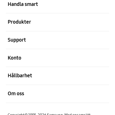
Handla smart
Öppna
Produkter
Öppna
Support
Öppna
Konto
Öppna
Hållbarhet
Öppna
Om oss