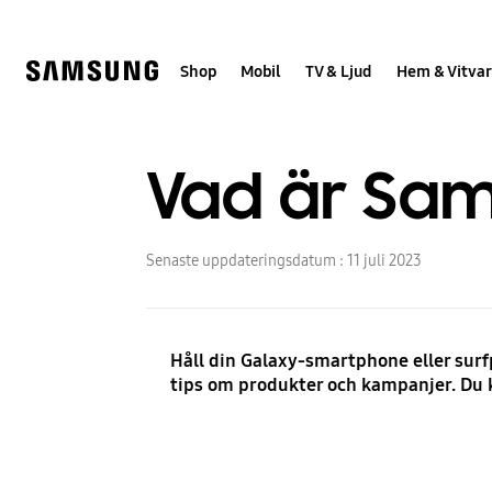
Skip
Skip
to
to
content
accessibility
help
Shop
Mobil
TV & Ljud
Hem & Vitvar
Vad är Sa
Senaste uppdateringsdatum :
11 juli 2023
Håll din Galaxy-smartphone eller su
tips om produkter och kampanjer. Du k