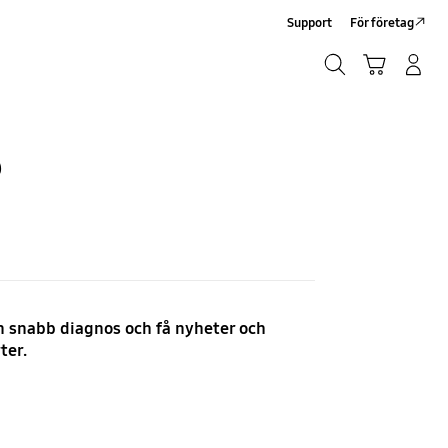
Support
För företag
Sök
Kundvagn
Logga in/Registrera
Sök
?
 snabb diagnos och få nyheter och
ter.