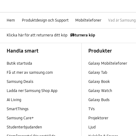
Hem
Produktdesign och Support
Mobiltelefoner
Vad är Samsun
Klicka här för att returnera ditt köp
Returnera köp
Footer Navigation
Handla smart
Produkter
Butik startsida
Galaxy Mobiltelefoner
Få ut mer av samsung.com
Galaxy Tab
Samsung Deals
Galaxy Book
Ladda ner Samsung Shop App
Galaxy Watch
AI Living
Galaxy Buds
SmartThings
TVs
Samsung Care+
Projektorer
Studenterbjudanden
Ljud