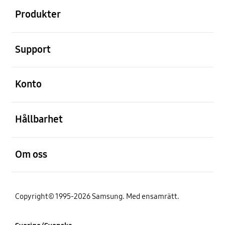
Produkter
Öppna
Support
Öppna
Konto
Öppna
Hållbarhet
Öppna
Om oss
Copyright© 1995-2026 Samsung. Med ensamrätt.