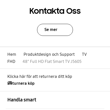
Kontakta Oss
Se mer
Hem
Produktdesign och Support
TV
FHD
48" Full HD Flat Smart TV J5605
Klicka här för att returnera ditt köp
Returnera köp
Öppna
Footer Navigation
Handla smart
Öppna