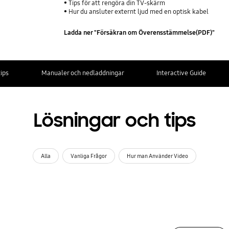
Tips för att rengöra din TV-skärm
Hur du ansluter externt ljud med en optisk kabel
Ladda ner "Försäkran om Överensstämmelse(PDF)"
ips
Manualer och nedladdningar
Interactive Guide
Lösningar och tips
Alla
Vanliga Frågor
Hur man Använder Video