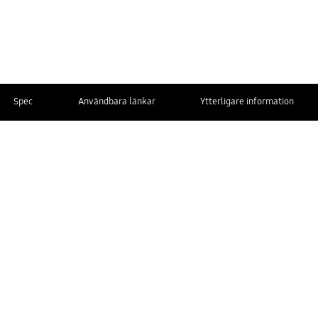
Spec
Användbara länkar
Ytterligare information
KONTAKTA
OSS