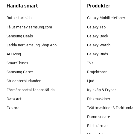
Handla smart
Produkter
Butik startsida
Galaxy Mobiltelefoner
Få ut mer av samsung.com
Galaxy Tab
Samsung Deals
Galaxy Book
Ladda ner Samsung Shop App
Galaxy Watch
AI Living
Galaxy Buds
SmartThings
TVs
Samsung Care+
Projektorer
Studenterbjudanden
Ljud
Förmånsportal för anställda
Kylskåp & Frysar
Data Act
Diskmaskiner
Explore
Tvättmaskiner & Torktumla
Dammsugare
Bildskärmar