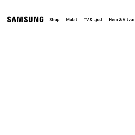
Skip
Skip
to
to
content
accessibility
help
Shop
Mobil
TV & Ljud
Hem & Vitvar