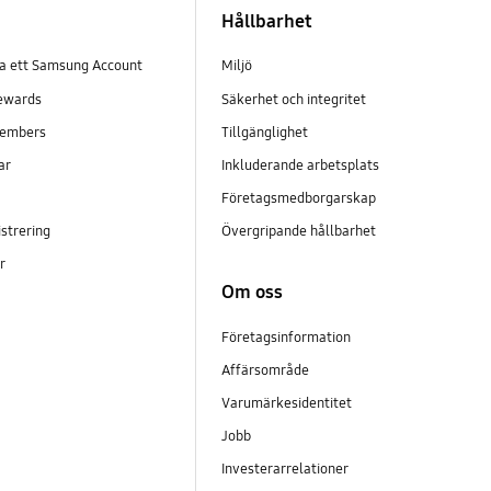
Hållbarhet
pa ett Samsung Account
Miljö
ewards
Säkerhet och integritet
embers
Tillgänglighet
ar
Inkluderande arbetsplats
Företagsmedborgarskap
strering
Övergripande hållbarhet
er
Om oss
Företagsinformation
Affärsområde
Varumärkesidentitet
Jobb
Investerarrelationer