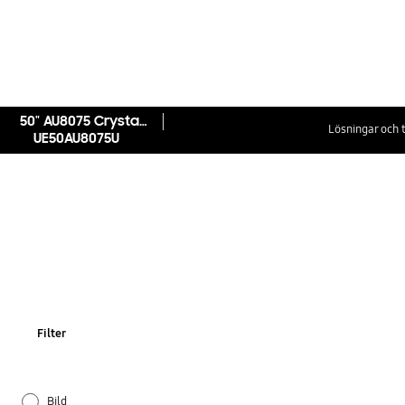
50" AU8075 Crystal UHD 4K Smart TV (2021)
Lösningar och t
UE50AU8075U
Filter
Bild