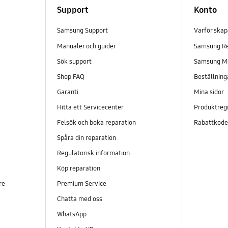
Support
Konto
Samsung Support
Varför ska
Manualer och guider
Samsung R
Sök support
Samsung M
Shop FAQ
Beställning
Garanti
Mina sidor
Hitta ett Servicecenter
Produktregi
Felsök och boka reparation
Rabattkod
Spåra din reparation
Regulatorisk information
Köp reparation
re
Premium Service
Chatta med oss
WhatsApp