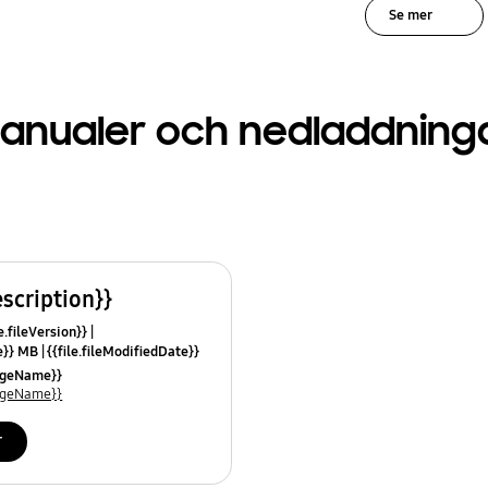
Se mer
anualer och nedladdning
escription}}
e.fileVersion}}
ze}} MB
{{file.fileModifiedDate}}
mes}}
uageName}}
uageName}}
r