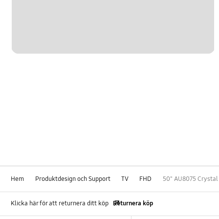
Hem
Produktdesign och Support
TV
FHD
50" AU8075 Crystal
Klicka här för att returnera ditt köp
Returnera köp
Footer Navigation