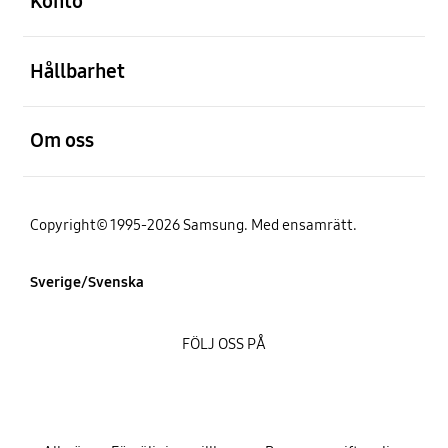
Konto
Öppna
Hållbarhet
Öppna
Om oss
Copyright© 1995-2026 Samsung. Med ensamrätt.
Sverige/Svenska
FÖLJ OSS PÅ