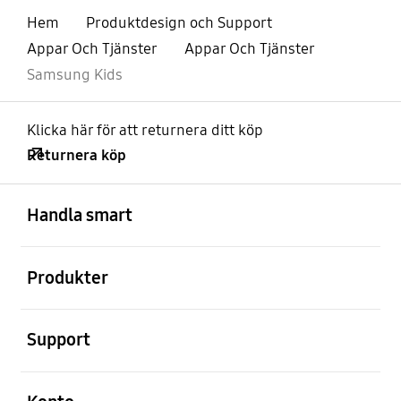
Hem
Produktdesign och Support
Appar Och Tjänster
Appar Och Tjänster
Samsung Kids
Klicka här för att returnera ditt köp
Returnera köp
Öppna
Footer Navigation
Handla smart
Öppna
Produkter
Öppna
Support
Öppna