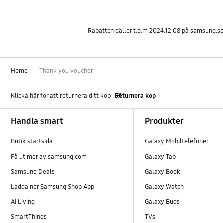
Rabatten gäller t.o.m 2024.12.08 på samsung.s
Home
Thank you voucher
Klicka här för att returnera ditt köp
Returnera köp
Footer Navigation
Handla smart
Produkter
Butik startsida
Galaxy Mobiltelefoner
Få ut mer av samsung.com
Galaxy Tab
Samsung Deals
Galaxy Book
Ladda ner Samsung Shop App
Galaxy Watch
AI Living
Galaxy Buds
SmartThings
TVs