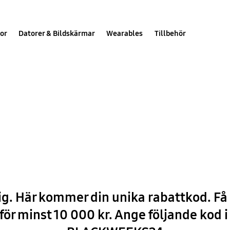
or
Datorer & Bildskärmar
Wearables
Tillbehör
ls!
ig. Här kommer din unika rabattkod. Få 
för minst 10 000 kr. Ange följande kod 