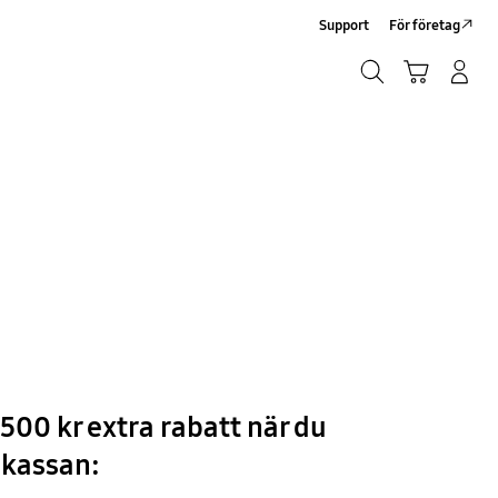
Support
För företag
Sök
Kundvagn
Logga in/Registrera
Sök
500 kr extra rabatt när du
i kassan: