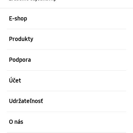
otvorené
Footer Navigation
E-shop
otvorené
Produkty
otvorené
Podpora
otvorené
Účet
otvorené
Udržateľnosť
otvorené
O nás