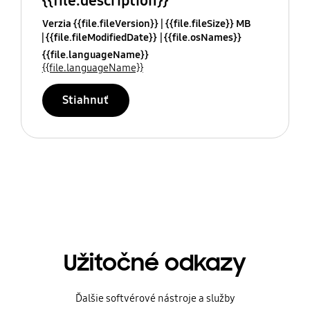
{{file.description}}
Verzia {{file.fileVersion}}
{{file.fileSize}} MB
{{file.fileModifiedDate}}
{{file.osNames}}
{{file.languageName}}
{{file.languageName}}
Stiahnuť
Užitočné odkazy
Ďalšie softvérové nástroje a služby