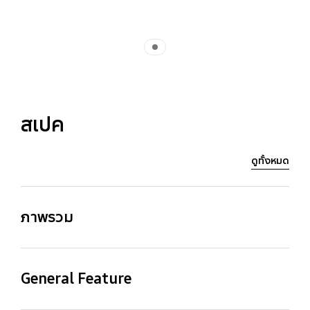
Indicator 1
สเปค
ดูทั้งหมด
ภาพรวม
Family Line
Speed Class
General Feature
PRO PLUS
U3, V30, A2
Product Type
Family Line