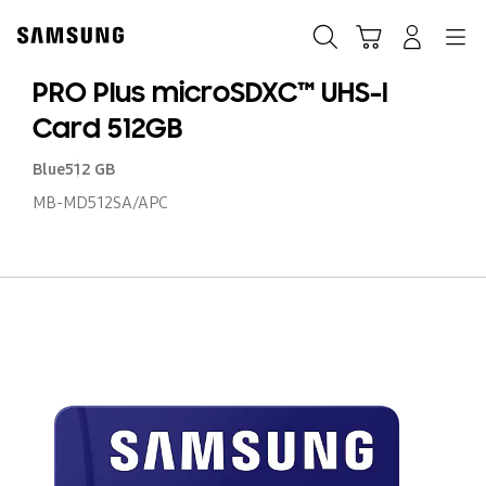
Skip
to
ค้นหา
Navigation
รถเข็น
เข้าสู่ระบบ
content
PRO Plus microSDXC™ UHS-I
Card 512GB
Blue
512 GB
MB-MD512SA/APC
P
Pl
m
UH
I