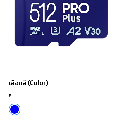
C
51
เลือกสี (Color)
สี :
Blue