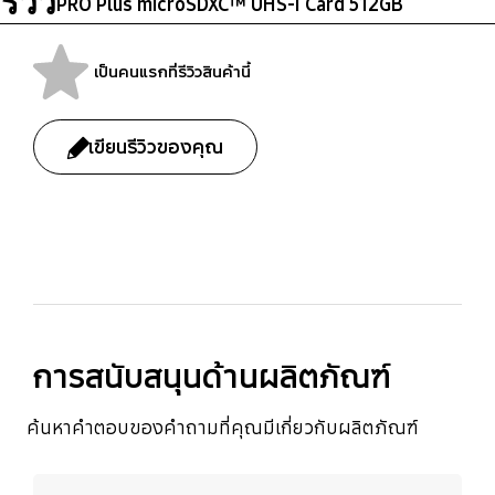
รีวิว
PRO Plus microSDXC™ UHS-I Card 512GB
UHS interface
and other write-
intensive uses. *
Warranty for SD
เป็นคนแรกที่รีวิวสินค้านี้
Weight
Accessory
adapter is limited to 1
Approx. 0.25g
SD adapter
year.
เขียนรีวิวของคุณ
bazaarvoice Certification Label
การสนับสนุนด้านผลิตภัณฑ์
ค้นหาคำตอบของคำถามที่คุณมีเกี่ยวกับผลิตภัณฑ์
เรียนรู้เพิ่มเติม