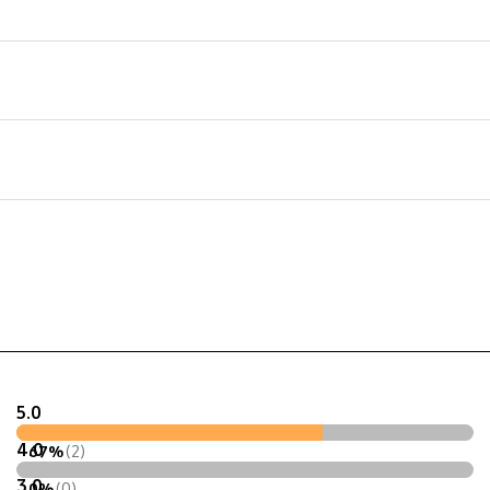
ht
g
5.0
4.0
67%
(2)
3.0
0%
(0)