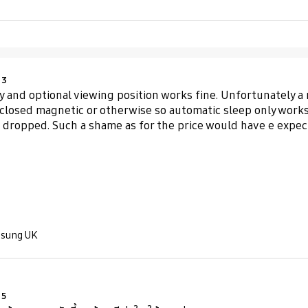
Product Ratings :
3
ly and optional viewing position works fine. Unfortunately a 
 closed magnetic or otherwise so automatic sleep only works 
f dropped. Such a shame as for the price would have e expec
amsung UK
Product Ratings :
5