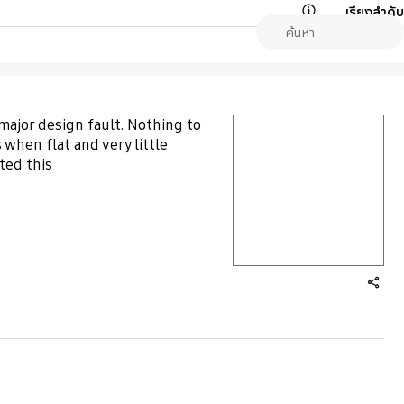
เรียงลำดับ
Open Tooltip Layer
major design fault. Nothing to
play video
when flat and very little
ted this
Layer popup open
share