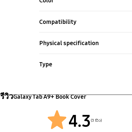
Color
White
Compatibility
Compatible Models
Galaxy Tab A9+
Physical specification
Dimension (WxHxD)
Weig
356.4x260.4x11.4 mm
296 
Type
Book Cover
รีวิว
Galaxy Tab A9+ Book Cover
4.3
(3 รีวิว)