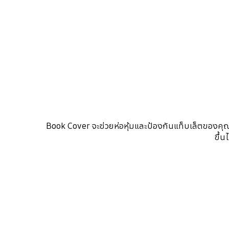
Book Cover จะช่วยห่อหุ้มและป้องกันแท็บเล็ตของค
ขึ้