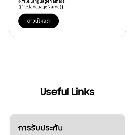
{{file.languageName}}
{{file.languageName}}
ดาวน์โหลด
Useful Links
การรับประกัน