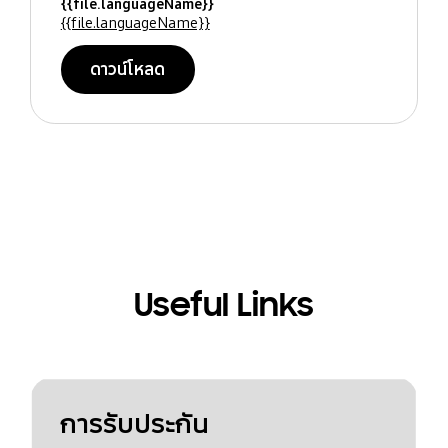
{{file.languageName}}
{{file.languageName}}
ดาวน์โหลด
Useful Links
การรับประกัน