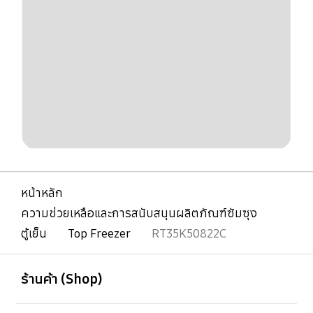
หน้าหลัก
ความช่วยเหลือและการสนับสนุนผลิตภัณฑ์ซัมซุง
ตู้เย็น
Top Freezer
RT35K50822C
เปิด
Footer Navigation
ร้านค้า (Shop)
เปิด