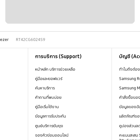
eezer
RT42CG6024S9
การบริการ (Support)
บัญชี (A
หน้าหลัก บริการช่วยเหลือ
ทำไมถึงต้อ
คู่มือและซอฟแวร์
Samsung R
ค้นหาบริการ
Samsung 
คำถามที่พบบ่อย
คำสั่งซื้อข
คู่มือเริ่มใช้งาน
ข้อมูลของฉั
ข้อมูลการรับประกัน
ผลิตภัณฑ์ขอ
ศูนย์บริการซัมซุง
คูปองส่วนล
จองคิวซ่อมออนไลน์
คะแนนสะสม