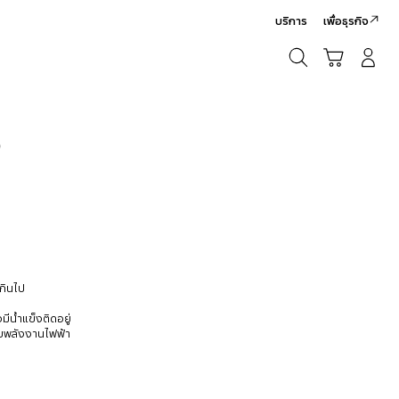
บริการ
เพื่อธุรกิจ
ค้นหา
รถเข็น
เข้าสู่ระบบ/สมัครสมาชิก
ค้นหา
9
เกินไป
มีน้ำแข็งติดอยู่
กับพลังงานไฟฟ้า