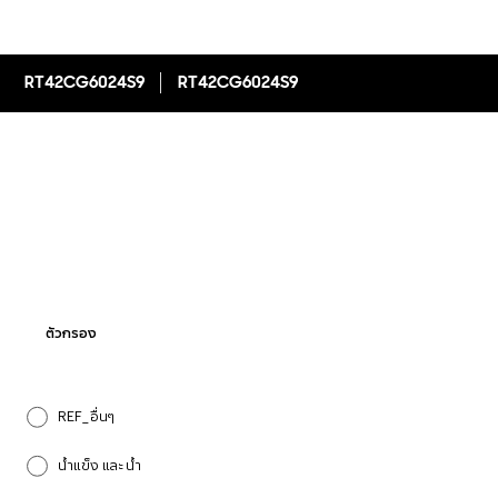
RT42CG6024S9
RT42CG6024S9
ตัวกรอง
REF_อื่นๆ
น้ำแข็ง และ น้ำ