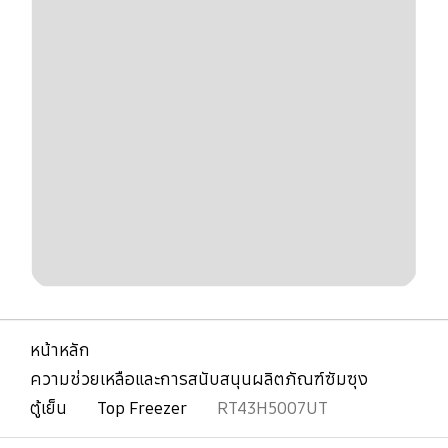
หน้าหลัก
ความช่วยเหลือและการสนับสนุนผลิตภัณฑ์ซัมซุง
ตู้เย็น
Top Freezer
RT43H5007UT
เปิด
Footer Navigation