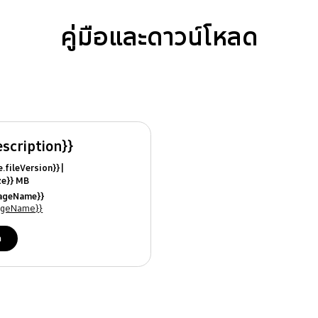
คู่มือและดาวน์โหลด
escription}}
ile.fileVersion}}
ize}} MB
ModifiedDate}}
uageName}}
ames}}
uageName}}
ด