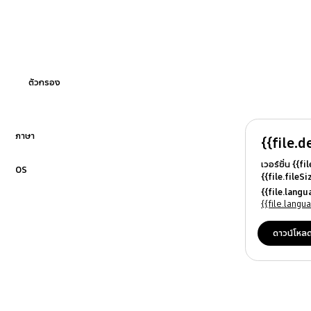
การติดตั้ง
น้ำแข็ง และ น้ำ
วิธีการใช้
ตัวกรอง
อุณหภูมิ
ภาษา
{{file.d
คลิกเพื่อขยาย
เวอร์ชั่น {{f
OS
{{file.fileS
คลิกเพื่อขยาย
{{file.file
{{file.lang
{{file.osN
{{file.lang
ดาวน์โหล