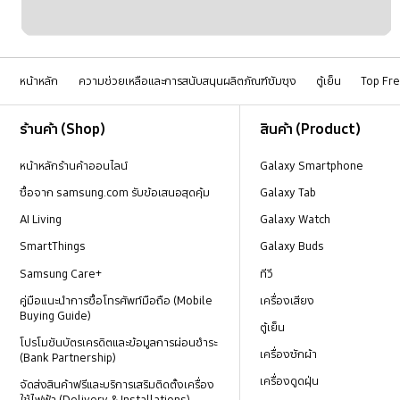
หน้าหลัก
ความช่วยเหลือและการสนับสนุนผลิตภัณฑ์ซัมซุง
ตู้เย็น
Top Fr
Footer Navigation
ร้านค้า (Shop)
สินค้า (Product)
หน้าหลักร้านค้าออนไลน์
Galaxy Smartphone
ซื้อจาก samsung.com รับข้อเสนอสุดคุ้ม
Galaxy Tab
AI Living
Galaxy Watch
SmartThings
Galaxy Buds
Samsung Care+
ทีวี
คู่มือแนะนำการซื้อโทรศัพท์มือถือ (Mobile
เครื่องเสียง
Buying Guide)
ตู้เย็น
โปรโมชันบัตรเครดิตและข้อมูลการผ่อนชำระ
เครื่องซักผ้า
(Bank Partnership)
เครื่องดูดฝุ่น
จัดส่งสินค้าฟรีและบริการเสริมติดตั้งเครื่อง
ใช้ไฟฟ้า (Delivery & Installations)