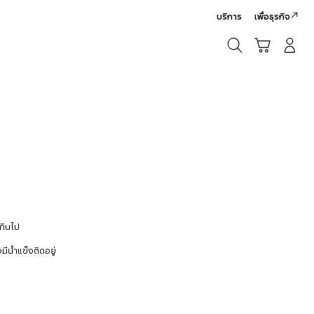
บริการ
เพื่อธุรกิจ
ค้นหา
รถเข็น
เข้าสู่ระบบ/สมัครสมาชิก
ค้นหา
เกินไป
มีน้ำแข็งติดอยู่