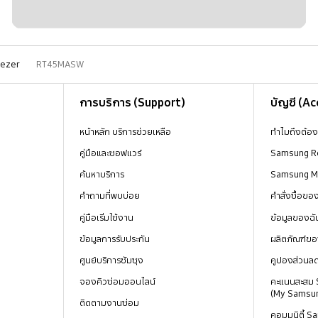
eezer
RT45MASW
การบริการ (Support)
บัญชี (A
หน้าหลัก บริการช่วยเหลือ
ทำไมถึงต้อ
คู่มือและซอฟแวร์
Samsung R
ค้นหาบริการ
Samsung 
คำถามที่พบบ่อย
คำสั่งซื้อข
คู่มือเริ่มใช้งาน
ข้อมูลของฉั
ข้อมูลการรับประกัน
ผลิตภัณฑ์ขอ
ศูนย์บริการซัมซุง
คูปองส่วนล
จองคิวซ่อมออนไลน์
คะแนนสะสม
(My Samsu
ติดตามงานซ่อม
คอมมูนิตี้