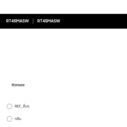
RT45MASW
RT45MASW
ตัวกรอง
REF_อื่นๆ
กลิ่น