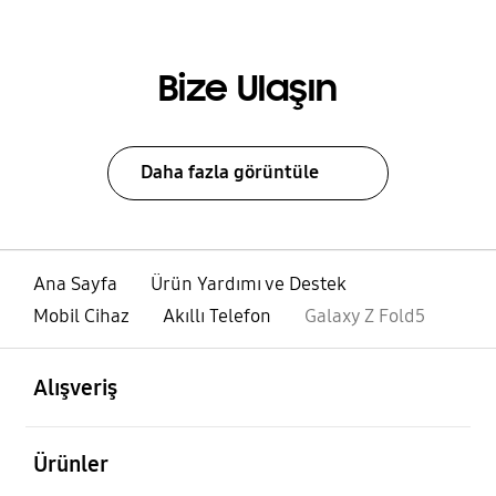
Bize Ulaşın
Daha fazla görüntüle
Ana Sayfa
Ürün Yardımı ve Destek
Mobil Cihaz
Akıllı Telefon
Galaxy Z Fold5
açık
Footer Navigation
Alışveriş
açık
Ürünler