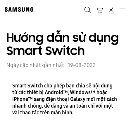
Skip
to
Navigation
Tìm kiếm
Giỏ hàng
Đăng nhập
content
Hướng dẫn sử dụng
Smart Switch
Ngày cập nhật gần nhất :
19-08-2022
Smart Switch cho phép bạn chia sẻ nội dung
từ các thiết bị Android™, Windows™ hoặc
iPhone™ sang điện thoại Galaxy mới một cách
nhanh chóng, dễ dàng và an toàn chỉ với một
vài thao tác trên màn hình.