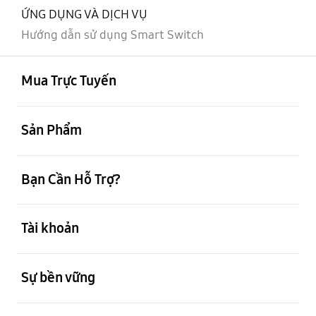
ỨNG DỤNG VÀ DỊCH VỤ
Hướng dẫn sử dụng Smart Switch
mở
Footer Navigation
Mua Trực Tuyến
mở
Sản Phẩm
mở
Bạn Cần Hỗ Trợ?
mở
Tài khoản
mở
Sự bền vững
mở