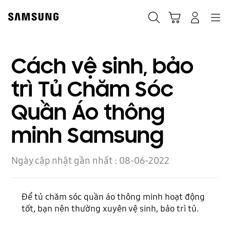
Skip
to
Navigation
Tìm kiếm
Giỏ hàng
Đăng nhập
content
Cách vệ sinh, bảo
trì Tủ Chăm Sóc
Quần Áo thông
minh Samsung
Ngày cập nhật gần nhất :
08-06-2022
Để tủ chăm sóc quần áo thông minh hoạt động
tốt, bạn nên thường xuyên vệ sinh, bảo trì tủ.