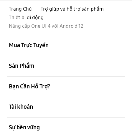
Trang Chủ
Trợ giúp và hỗ trợ sản phẩm
Thiết bị di động
Nâng cấp One UI 4 với Android 12
mở
Footer Navigation
Mua Trực Tuyến
mở
Sản Phẩm
mở
Bạn Cần Hỗ Trợ?
mở
Tài khoản
mở
Sự bền vững