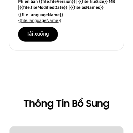
Phiên bản {{file.fileVersion}}
{{file.fileSize}} MB
{{file.fileModifiedDate}}
{{file.osNames}}
{{file.languageName}}
{{file.languageName}}
Tải xuống
Thông Tin Bổ Sung