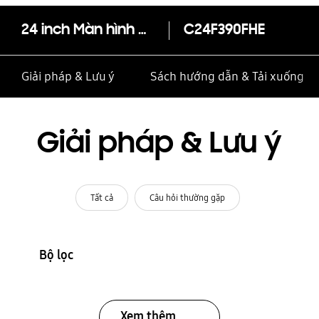
24 inch Màn hình cong CF39 FHD
C24F390FHE
Giải pháp & Lưu ý
Sách hướng dẫn & Tải xuống
Giải pháp & Lưu ý
Tất cả
Câu hỏi thường gặp
Bộ lọc
Xem thêm