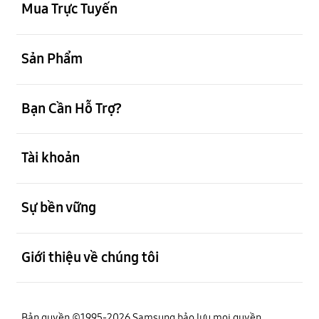
Mua Trực Tuyến
mở
Sản Phẩm
mở
Bạn Cần Hỗ Trợ?
mở
Tài khoản
mở
Sự bền vững
mở
Giới thiệu về chúng tôi
Bản quyền ©1995-2026 Samsung bảo lưu mọi quyền.