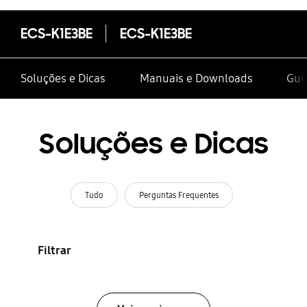
ECS-K1E3BE
ECS-K1E3BE
Soluções e Dicas
Manuais e Downloads
Gui
Soluções e Dicas
Tudo
Perguntas Frequentes
Filtrar