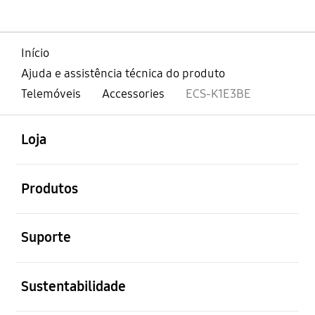
Início
Ajuda e assistência técnica do produto
Telemóveis
Accessories
ECS-K1E3BE
abrir
Footer Navigation
Loja
abrir
Produtos
abrir
Suporte
abrir
Sustentabilidade
abrir