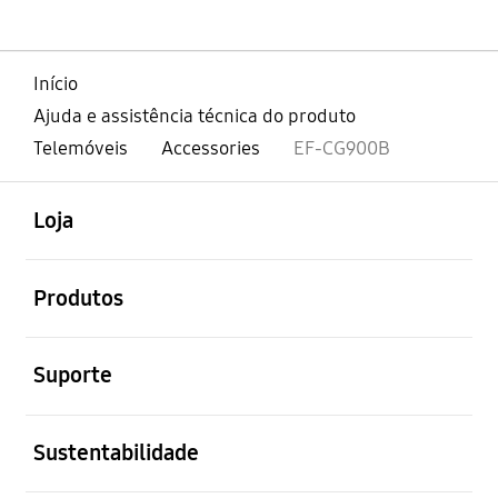
Início
Ajuda e assistência técnica do produto
Telemóveis
Accessories
EF-CG900B
abrir
Footer Navigation
Loja
abrir
Produtos
abrir
Suporte
abrir
Sustentabilidade
abrir