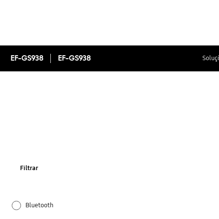
EF-GS938
EF-GS938
Soluç
Filtrar
Bluetooth