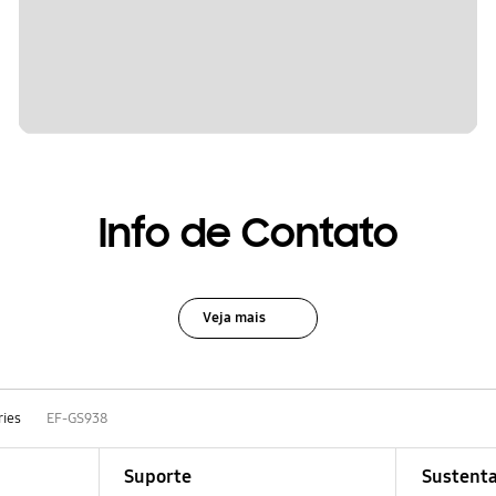
Info de Contato
Veja mais
ries
EF-GS938
Suporte
Sustenta