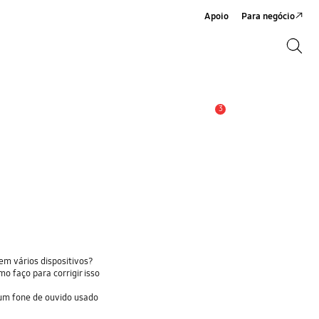
Apoio
Para negócio
Search
Search
3
Aviso
em vários dispositivos?
o faço para corrigir isso
um fone de ouvido usado