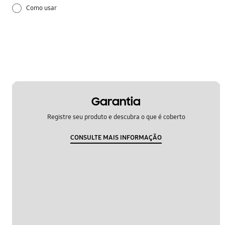
Como usar
Configuração
applicasao
bataria
hardware
Garantia
Registre seu produto e descubra o que é coberto
samsung app
CONSULTE MAIS INFORMAÇÃO
som