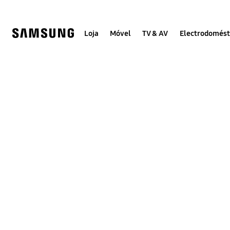
Skip
Skip
to
to
content
accessibility
help
Loja
Móvel
TV & AV
Electrodomést