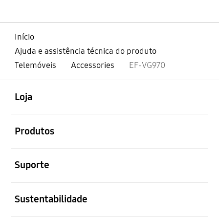
Início
Ajuda e assistência técnica do produto
Telemóveis
Accessories
EF-VG970
abrir
Footer Navigation
Loja
abrir
Produtos
abrir
Suporte
abrir
Sustentabilidade
abrir