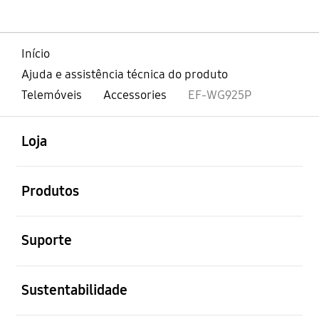
Início
Ajuda e assistência técnica do produto
Telemóveis
Accessories
EF-WG925P
abrir
Footer Navigation
Loja
abrir
Produtos
abrir
Suporte
abrir
Sustentabilidade
abrir