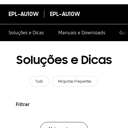
EPL-AU10W
EPL-AU10W
Soluções e Dicas
Manuais e Downloads
Gui
Soluções e Dicas
Tudo
Perguntas Frequentes
Filtrar