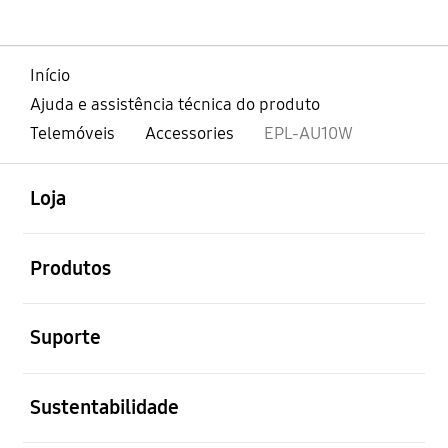
Início
Ajuda e assistência técnica do produto
Telemóveis
Accessories
EPL-AU10W
abrir
Footer Navigation
Loja
abrir
Produtos
abrir
Suporte
abrir
Sustentabilidade
abrir