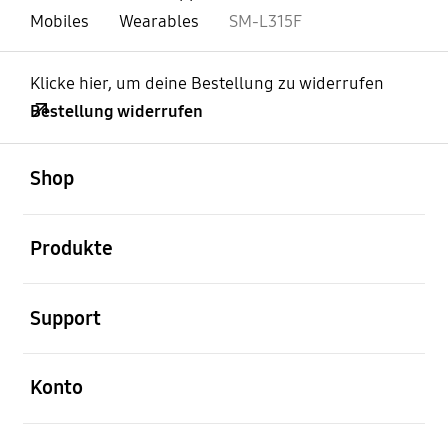
Mobiles
Wearables
SM-L315F
Klicke hier, um deine Bestellung zu widerrufen
Bestellung widerrufen
öffnen
Footer Navigation
Shop
öffnen
Produkte
öffnen
Support
öffnen
Konto
öffnen