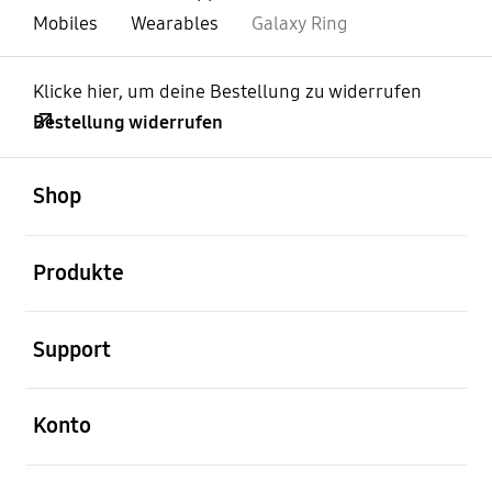
Mobiles
Wearables
Galaxy Ring
Klicke hier, um deine Bestellung zu widerrufen
Bestellung widerrufen
öffnen
Footer Navigation
Shop
öffnen
Produkte
öffnen
Support
öffnen
Konto
öffnen