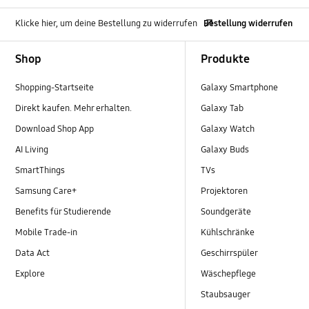
Klicke hier, um deine Bestellung zu widerrufen
Bestellung widerrufen
Footer Navigation
Shop
Produkte
Shopping-Startseite
Galaxy Smartphone
Direkt kaufen. Mehr erhalten.
Galaxy Tab
Download Shop App
Galaxy Watch
AI Living
Galaxy Buds
SmartThings
TVs
Samsung Care+
Projektoren
Benefits für Studierende
Soundgeräte
Mobile Trade-in
Kühlschränke
Data Act
Geschirrspüler
Explore
Wäschepflege
Staubsauger