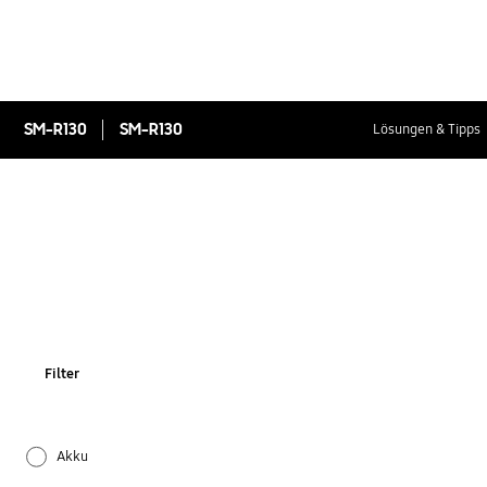
SM-R130
SM-R130
Lösungen & Tipps
Filter
Akku