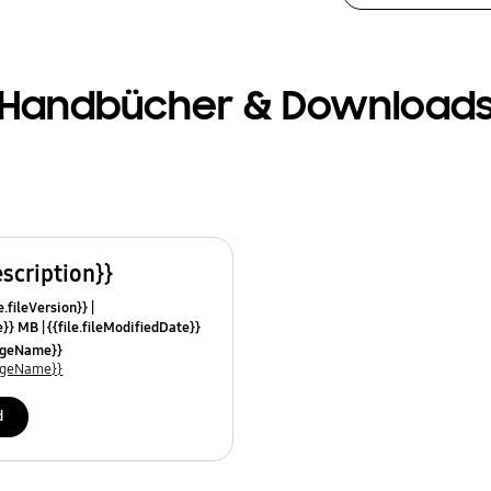
Handbücher & Download
escription}}
e.fileVersion}}
ze}} MB
{{file.fileModifiedDate}}
mes}}
uageName}}
uageName}}
d