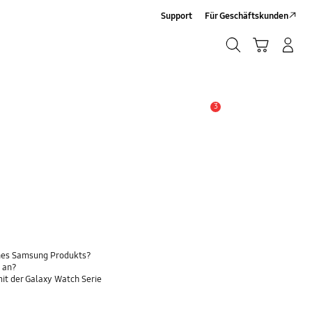
Support
Für Geschäftskunden
Suchen
Warenkorb
Anmelden/Sign-Up
Suchen
3
Wichtiger Hinweis
ines Samsung Produkts?
h an?
it der Galaxy Watch Serie