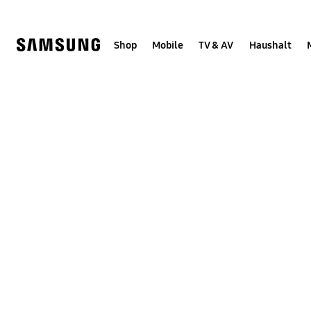
Skip
Skip
to
to
content
accessibility
help
Shop
Mobile
TV & AV
Haushalt