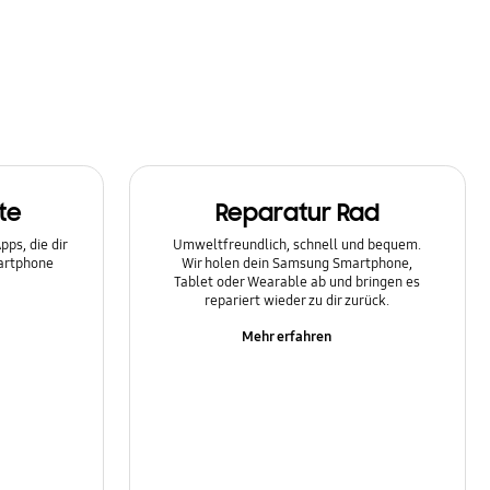
te
Reparatur Rad
ps, die dir
Umweltfreundlich, schnell und bequem.
martphone
Wir holen dein Samsung Smartphone,
Tablet oder Wearable ab und bringen es
repariert wieder zu dir zurück.
Mehr erfahren