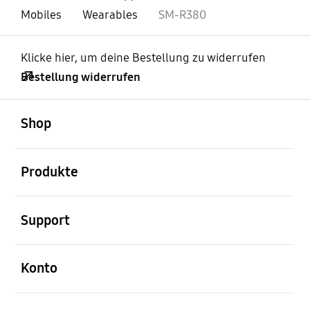
Mobiles
Wearables
SM-R380
Klicke hier, um deine Bestellung zu widerrufen
Bestellung widerrufen
öffnen
Footer Navigation
Shop
öffnen
Produkte
öffnen
Support
öffnen
Konto
öffnen